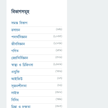
বিভাগসমূহ
সমস্ত বিভাগ
(641)
রসায়ন
(1,035)
পদার্থবিজ্ঞান
(1,829)
জীববিজ্ঞান
(159)
গণিত
(526)
জ্যোতির্বিজ্ঞান
(1,989)
স্বাস্থ্য ও চিকিৎসা
(736)
প্রযুক্তি
(67)
আইকিউ
(81)
সৃজনশীলতা
(388)
লাইফ
(749)
বিবিধ
(385)
চিন্তা ও দক্ষতা