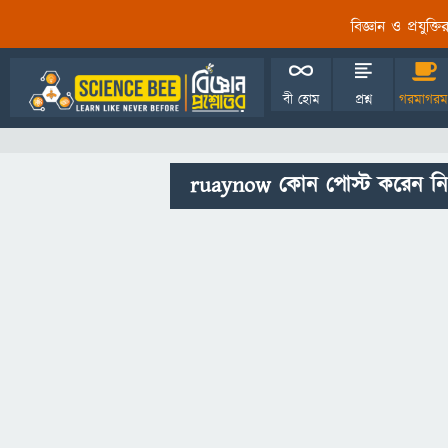
বিজ্ঞান ও প্রযুক্
বী হোম
প্রশ্ন
গরমাগরম
ruaynow কোন পোস্ট করেন নি