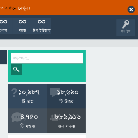
ারিত
এখানে
দেখুন।
পোল
ব্যাজ
টপ ইউজার
লগ ইন
10,987
18,690
টি প্রশ্ন
টি উত্তর
4,750
889,916
টি মন্তব্য
জন সদস্য