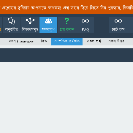
তির প্রশ্নোত্তর দুনিয়ায় আপনাকে স্বাগতম! প্রশ্ন-উত্তর দিয়ে জিতে নিন পুরস্কার, বিস্ত
!
অনুত্তরিত
বিভাগসমূহ
সদস্যবৃন্দ
প্রশ্ন করুন
FAQ
চ্যাট রুম
সদস্যঃ ruaynow
ফিড
সাম্প্রতিক কর্মকান্ড
সকল প্রশ্ন
সকল উত্তর