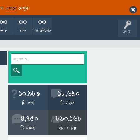
ারিত
এখানে
দেখুন।
পোল
ব্যাজ
টপ ইউজার
লগ ইন
10,989
18,690
টি প্রশ্ন
টি উত্তর
4,750
890,168
টি মন্তব্য
জন সদস্য