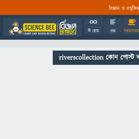
বিজ্ঞান ও প্রযুক্
বী হোম
প্রশ্ন
গরমাগরম
riverscollection কোন পোস্ট 