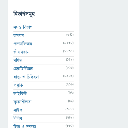
বিভাগসমূহ
সমস্ত বিভাগ
(641)
রসায়ন
(1,035)
পদার্থবিজ্ঞান
(1,830)
জীববিজ্ঞান
(159)
গণিত
(526)
জ্যোতির্বিজ্ঞান
(1,989)
স্বাস্থ্য ও চিকিৎসা
(736)
প্রযুক্তি
(67)
আইকিউ
(81)
সৃজনশীলতা
(388)
লাইফ
(749)
বিবিধ
(385)
চিন্তা ও দক্ষতা