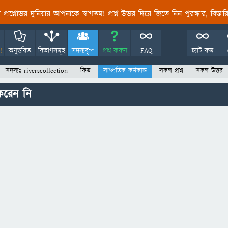
তির প্রশ্নোত্তর দুনিয়ায় আপনাকে স্বাগতম! প্রশ্ন-উত্তর দিয়ে জিতে নিন পুরস্কার, বিস্ত
!
অনুত্তরিত
বিভাগসমূহ
সদস্যবৃন্দ
প্রশ্ন করুন
FAQ
চ্যাট রুম
সদস্যঃ riverscollection
ফিড
সাম্প্রতিক কর্মকান্ড
সকল প্রশ্ন
সকল উত্তর
করেন নি