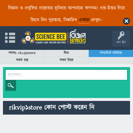
বিজ্ঞান ও প্রযুক্তির প্রশ্নোত্তর দুনিয়ায় আপনাকে স্বাগতম! প্রশ্ন-উত্তর দিয়ে
জিতে নিন পুরস্কার, বিস্তারিত
এখানে
দেখুন।
লগ ইন
সদস্যঃ rikvip1store
ফিড
সাম্প্রতিক কর্মকান্ড
সকল প্রশ্ন
সকল উত্তর
rikvip1store কোন পোস্ট করেন নি