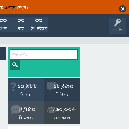
ারিত
এখানে
দেখুন।
পোল
ব্যাজ
টপ ইউজার
লগ ইন
10,988
18,690
টি প্রশ্ন
টি উত্তর
4,750
890,006
টি মন্তব্য
জন সদস্য