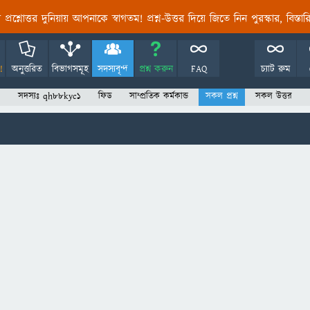
তির প্রশ্নোত্তর দুনিয়ায় আপনাকে স্বাগতম! প্রশ্ন-উত্তর দিয়ে জিতে নিন পুরস্কার, বিস্ত
!
অনুত্তরিত
বিভাগসমূহ
সদস্যবৃন্দ
প্রশ্ন করুন
FAQ
চ্যাট রুম
সদস্যঃ qh88kyc1
ফিড
সাম্প্রতিক কর্মকান্ড
সকল প্রশ্ন
সকল উত্তর