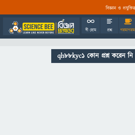
বিজ্ঞান ও প্রযুক্
বী হোম
প্রশ্ন
গরমাগরম
qh88kyc1 কোন প্রশ্ন করেন নি