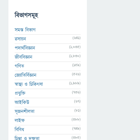
বিভাগসমূহ
সমস্ত বিভাগ
(641)
রসায়ন
(1,035)
পদার্থবিজ্ঞান
(1,830)
জীববিজ্ঞান
(159)
গণিত
(526)
জ্যোতির্বিজ্ঞান
(1,989)
স্বাস্থ্য ও চিকিৎসা
(736)
প্রযুক্তি
(67)
আইকিউ
(81)
সৃজনশীলতা
(388)
লাইফ
(749)
বিবিধ
(385)
চিন্তা ও দক্ষতা