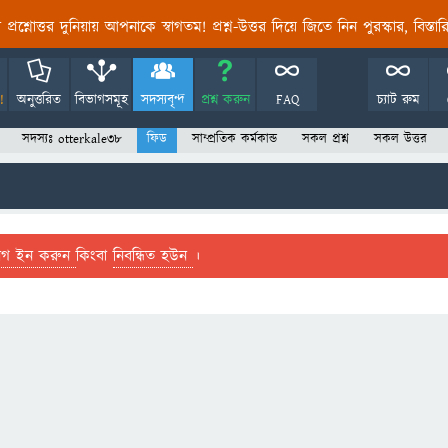
তির প্রশ্নোত্তর দুনিয়ায় আপনাকে স্বাগতম! প্রশ্ন-উত্তর দিয়ে জিতে নিন পুরস্কার, বিস্ত
!
অনুত্তরিত
বিভাগসমূহ
সদস্যবৃন্দ
প্রশ্ন করুন
FAQ
চ্যাট রুম
সদস্যঃ otterkale38
ফিড
সাম্প্রতিক কর্মকান্ড
সকল প্রশ্ন
সকল উত্তর
লগ ইন করুন
কিংবা
নিবন্ধিত হউন
।