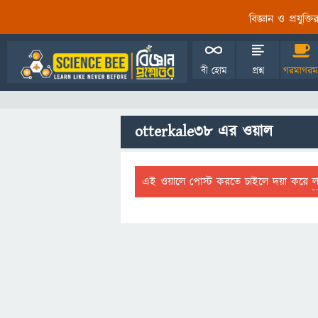
বিজ্ঞান ও প্রযুক্
বী হোম
প্রশ্ন
গরমাগরম
otterkale38 এর ওয়াল
এই ওয়ালে পোস্ট করতে চাইলে দয়া করে