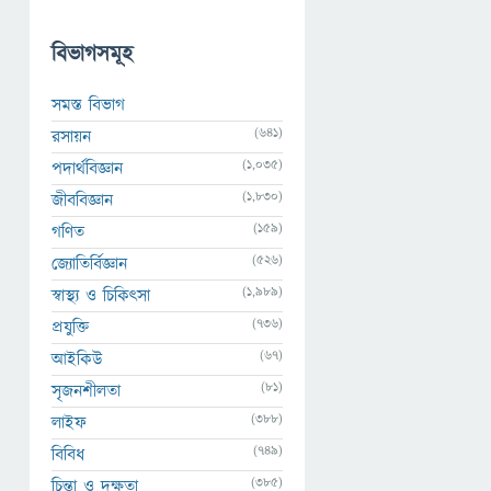
বিভাগসমূহ
সমস্ত বিভাগ
(641)
রসায়ন
(1,035)
পদার্থবিজ্ঞান
(1,830)
জীববিজ্ঞান
(159)
গণিত
(526)
জ্যোতির্বিজ্ঞান
(1,989)
স্বাস্থ্য ও চিকিৎসা
(736)
প্রযুক্তি
(67)
আইকিউ
(81)
সৃজনশীলতা
(388)
লাইফ
(749)
বিবিধ
(385)
চিন্তা ও দক্ষতা