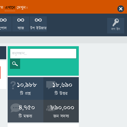
ারিত
এখানে
দেখুন।
পোল
ব্যাজ
টপ ইউজার
লগ ইন
10,988
18,690
টি প্রশ্ন
টি উত্তর
4,750
890,000
টি মন্তব্য
জন সদস্য