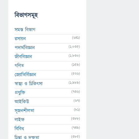
বিভাগসমূহ
সমস্ত বিভাগ
(641)
রসায়ন
(1,035)
পদার্থবিজ্ঞান
(1,830)
জীববিজ্ঞান
(159)
গণিত
(526)
জ্যোতির্বিজ্ঞান
(1,989)
স্বাস্থ্য ও চিকিৎসা
(736)
প্রযুক্তি
(67)
আইকিউ
(81)
সৃজনশীলতা
(388)
লাইফ
(749)
বিবিধ
(385)
চিন্তা ও দক্ষতা