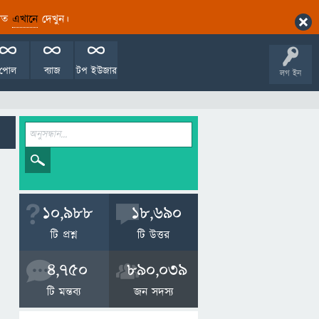
ারিত
এখানে
দেখুন।
পোল
ব্যাজ
টপ ইউজার
লগ ইন
10,988
18,690
টি প্রশ্ন
টি উত্তর
4,750
890,039
টি মন্তব্য
জন সদস্য