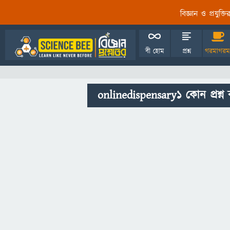
বিজ্ঞান ও প্রযুক্
বী হোম
প্রশ্ন
গরমাগরম
onlinedispensary1 কোন প্রশ্ন