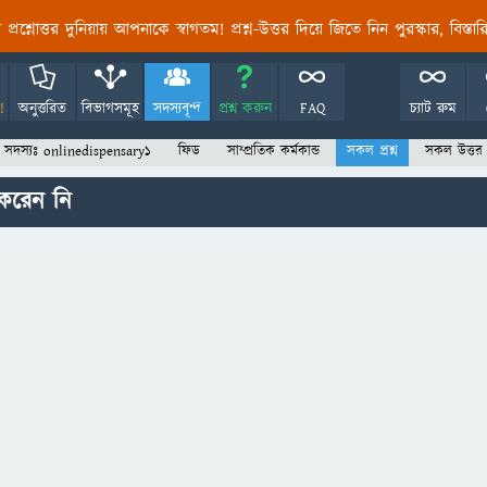
তির প্রশ্নোত্তর দুনিয়ায় আপনাকে স্বাগতম! প্রশ্ন-উত্তর দিয়ে জিতে নিন পুরস্কার, বিস্ত
!
অনুত্তরিত
বিভাগসমূহ
সদস্যবৃন্দ
প্রশ্ন করুন
FAQ
চ্যাট রুম
সদস্যঃ onlinedispensary1
ফিড
সাম্প্রতিক কর্মকান্ড
সকল প্রশ্ন
সকল উত্তর
 করেন নি