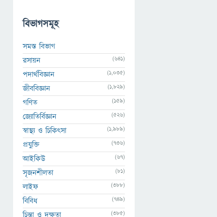
বিভাগসমূহ
সমস্ত বিভাগ
(641)
রসায়ন
(1,035)
পদার্থবিজ্ঞান
(1,829)
জীববিজ্ঞান
(159)
গণিত
(526)
জ্যোতির্বিজ্ঞান
(1,989)
স্বাস্থ্য ও চিকিৎসা
(736)
প্রযুক্তি
(67)
আইকিউ
(81)
সৃজনশীলতা
(388)
লাইফ
(749)
বিবিধ
(385)
চিন্তা ও দক্ষতা