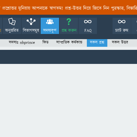
তির প্রশ্নোত্তর দুনিয়ায় আপনাকে স্বাগতম! প্রশ্ন-উত্তর দিয়ে জিতে নিন পুরস্কার, বিস্ত
!
অনুত্তরিত
বিভাগসমূহ
সদস্যবৃন্দ
প্রশ্ন করুন
FAQ
চ্যাট রুম
সদস্যঃ nhprince
ফিড
সাম্প্রতিক কর্মকান্ড
সকল প্রশ্ন
সকল উত্তর