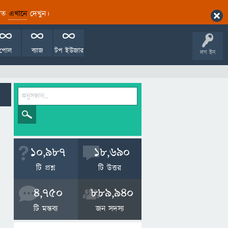
ারিত
এখানে
দেখুন।
পোল
ব্যাজ
টপ ইউজার
লগ ইন
10,987
18,690
টি প্রশ্ন
টি উত্তর
4,750
889,940
টি মন্তব্য
জন সদস্য