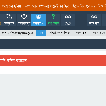
তির প্রশ্নোত্তর দুনিয়ায় আপনাকে স্বাগতম! প্রশ্ন-উত্তর দিয়ে জিতে নিন পুরস্কার, বিস্ত
!
অনুত্তরিত
বিভাগসমূহ
সদস্যবৃন্দ
প্রশ্ন করুন
FAQ
চ্যাট রুম
সদস্যঃ nhacaiuytinvegass
ফিড
সাম্প্রতিক কর্মকান্ড
সকল প্রশ্ন
সকল উত্তর
ুমতি বাতিল করেছেন