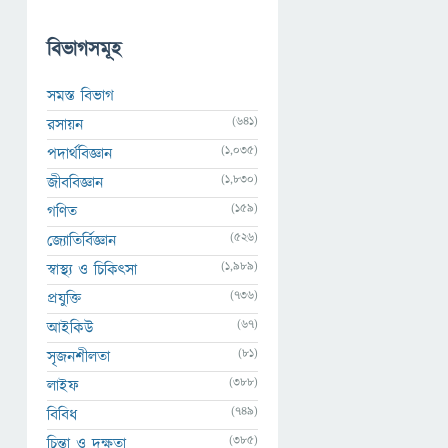
বিভাগসমূহ
সমস্ত বিভাগ
(641)
রসায়ন
(1,035)
পদার্থবিজ্ঞান
(1,830)
জীববিজ্ঞান
(159)
গণিত
(526)
জ্যোতির্বিজ্ঞান
(1,989)
স্বাস্থ্য ও চিকিৎসা
(736)
প্রযুক্তি
(67)
আইকিউ
(81)
সৃজনশীলতা
(388)
লাইফ
(749)
বিবিধ
(385)
চিন্তা ও দক্ষতা