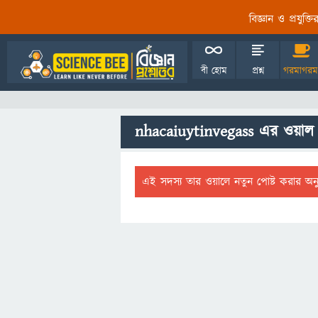
বিজ্ঞান ও প্রযুক্
বী হোম
প্রশ্ন
গরমাগরম
nhacaiuytinvegass এর ওয়াল
এই সদস্য তার ওয়ালে নতুন পোষ্ট করার অন