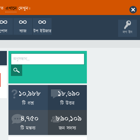
ারিত
এখানে
দেখুন।
পোল
ব্যাজ
টপ ইউজার
লগ ইন
10,988
18,690
টি প্রশ্ন
টি উত্তর
4,750
890,109
টি মন্তব্য
জন সদস্য