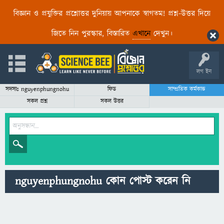
বিজ্ঞান ও প্রযুক্তির প্রশ্নোত্তর দুনিয়ায় আপনাকে স্বাগতম! প্রশ্ন-উত্তর দিয়ে
জিতে নিন পুরস্কার, বিস্তারিত
এখানে
দেখুন।
লগ ইন
সদস্যঃ nguyenphungnohu
ফিড
সাম্প্রতিক কর্মকান্ড
সকল প্রশ্ন
সকল উত্তর
nguyenphungnohu কোন পোস্ট করেন নি