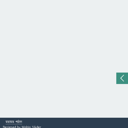
মতামত পাঠান
Designed by
Mobin Sikder