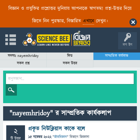
বিজ্ঞান ও প্রযুক্তির প্রশ্নোত্তর দুনিয়ায় আপনাকে স্বাগতম! প্রশ্ন-উত্তর দিয়ে
জিতে নিন পুরস্কার, বিস্তারিত
এখানে
দেখুন।
লগ ইন
সদস্যঃ nayemhridoy
ফিড
সাম্প্রতিক কর্মকান্ড
সকল প্রশ্ন
সকল উত্তর
"nayemhridoy" র সাম্প্রতিক কার্যকলাপ
প্রকৃত নিউক্লিয়াস কাকে বলে
2
15 নভেম্বর 2022
"
জীববিজ্ঞান
" বিভাগে
জিজ্ঞাসা
টি উত্তর