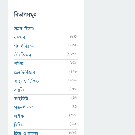
বিভাগসমূহ
সমস্ত বিভাগ
(641)
রসায়ন
(1,035)
পদার্থবিজ্ঞান
(1,830)
জীববিজ্ঞান
(159)
গণিত
(526)
জ্যোতির্বিজ্ঞান
(1,989)
স্বাস্থ্য ও চিকিৎসা
(736)
প্রযুক্তি
(67)
আইকিউ
(81)
সৃজনশীলতা
(388)
লাইফ
(749)
বিবিধ
(385)
চিন্তা ও দক্ষতা