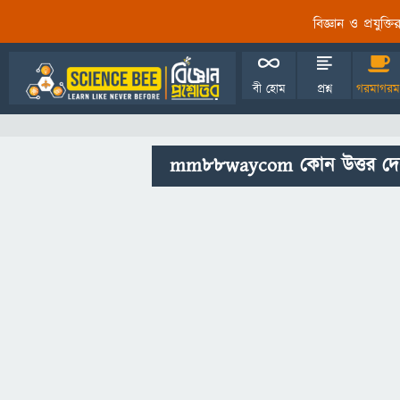
বিজ্ঞান ও প্রযুক্
বী হোম
প্রশ্ন
গরমাগরম
mm88waycom কোন উত্তর দে