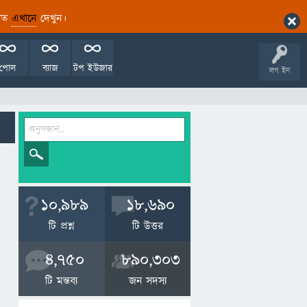
ারিত
এখানে
দেখুন।
পোল
ব্যাজ
টপ ইউজার
লগ ইন
10,989
18,690
টি প্রশ্ন
টি উত্তর
4,750
890,303
টি মন্তব্য
জন সদস্য