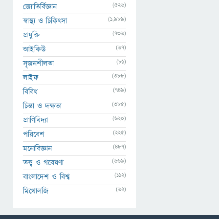
(526)
জ্যোতির্বিজ্ঞান
(1,989)
স্বাস্থ্য ও চিকিৎসা
(736)
প্রযুক্তি
(67)
আইকিউ
(81)
সৃজনশীলতা
(388)
লাইফ
(749)
বিবিধ
(385)
চিন্তা ও দক্ষতা
(620)
প্রাণিবিদ্যা
(225)
পরিবেশ
(487)
মনোবিজ্ঞান
(669)
তত্ত্ব ও গবেষণা
(112)
বাংলাদেশ ও বিশ্ব
(62)
মিথোলজি