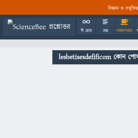
বিজ্ঞান ও প্রযুক্
বী হোম
প্রশ্ন
গরমাগরম!
lesbetisesdefificom কোন পোস