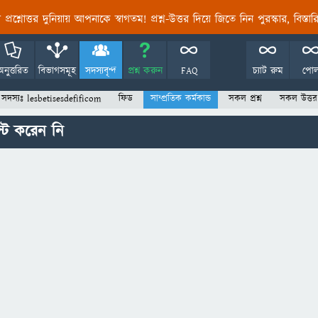
তির প্রশ্নোত্তর দুনিয়ায় আপনাকে স্বাগতম! প্রশ্ন-উত্তর দিয়ে জিতে নিন পুরস্কার, বিস্ত
অনুত্তরিত
বিভাগসমূহ
সদস্যবৃন্দ
প্রশ্ন করুন
FAQ
চ্যাট রুম
পো
সদস্যঃ lesbetisesdefificom
ফিড
সাম্প্রতিক কর্মকান্ড
সকল প্রশ্ন
সকল উত্তর
্ট করেন নি