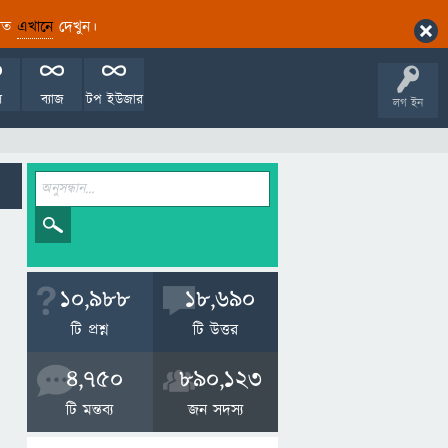
ারিত
এখানে
দেখুন।
ল
ব্যাজ
টপ ইউজার
লগ ইন
10,988
18,690
টি প্রশ্ন
টি উত্তর
4,750
890,123
টি মন্তব্য
জন সদস্য