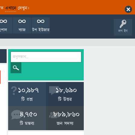
ারিত
এখানে
দেখুন।
পোল
ব্যাজ
টপ ইউজার
লগ ইন
10,987
18,690
টি প্রশ্ন
টি উত্তর
4,750
889,860
টি মন্তব্য
জন সদস্য