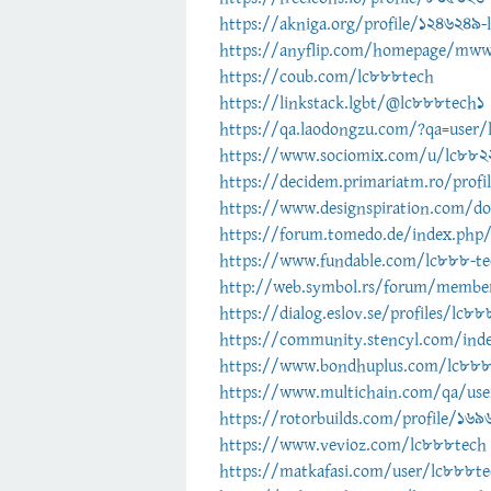
https://akniga.org/profile/1246249-
https://anyflip.com/homepage/mww
https://coub.com/lc888tech
https://linkstack.lgbt/@lc888tech1
https://qa.laodongzu.com/?qa=user
https://www.sociomix.com/u/lc882
https://decidem.primariatm.ro/profi
https://www.designspiration.com/d
https://forum.tomedo.de/index.php
https://www.fundable.com/lc888-te
http://web.symbol.rs/forum/member
https://dialog.eslov.se/profiles/lc88
https://community.stencyl.com/inde
https://www.bondhuplus.com/lc888
https://www.multichain.com/qa/us
https://rotorbuilds.com/profile/16
https://www.vevioz.com/lc888tech
https://matkafasi.com/user/lc888t