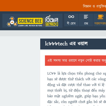
বিজ্ঞান ও প্রযুক্
বী হোম
প্রশ্ন
গরমাগরম
lc888tech এর ওয়াল
এই সদস্য তার ওয়ালে নতুন পোষ্ট করার অন
LC88 là lựa chọn tiên phong cho ng
bạn sẽ được thử thách với các vòng
động và đặt cược thể thao với tỉ lệ
mọi thiết bị, từ điện thoại đến má
bảo mật nghiêm ngặt, giúp bạn yên
đặc sắc, còn người chơi gắn bó sẽ 