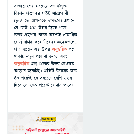
বাংলাদেশের সবচেয়ে বড় উন্মুক্ত
বিজ্ঞান প্রশ্নোত্তর সাইট সায়েন্স বী
QnA তে আপনাকে স্বাগতম। এখানে
যে কেউ প্রশ্ন, উত্তর দিতে পারে।
উত্তর গ্রহণের ক্ষেত্রে অবশ্যই একাধিক
সোর্স যাচাই করে নিবেন। অনেকগুলো,
প্রায় ২০০+ এর উপর
অনুত্তরিত
প্রশ্ন
থাকায় নতুন প্রশ্ন না করার এবং
অনুত্তরিত
প্রশ্ন গুলোর উত্তর দেওয়ার
আহ্বান জানাচ্ছি। প্রতিটি উত্তরের জন্য
৪০ পয়েন্ট, যে সবচেয়ে বেশি উত্তর
দিবে সে ২০০ পয়েন্ট বোনাস পাবে।