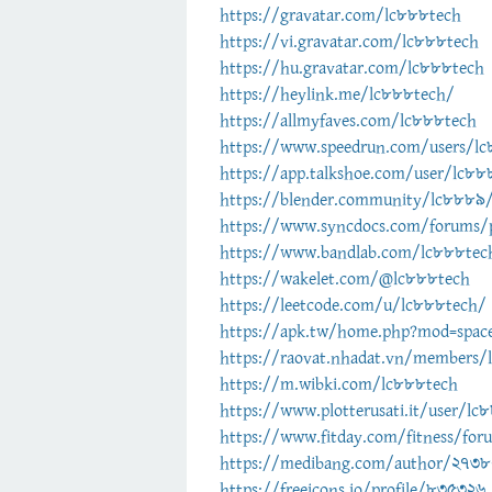
https://gravatar.com/lc888tech
https://vi.gravatar.com/lc888tech
https://hu.gravatar.com/lc888tech
https://heylink.me/lc888tech/
https://allmyfaves.com/lc888tech
https://www.speedrun.com/users/l
https://app.talkshoe.com/user/lc88
https://blender.community/lc8889
https://www.syncdocs.com/forums/p
https://www.bandlab.com/lc888tec
https://wakelet.com/@lc888tech
https://leetcode.com/u/lc888tech/
https://apk.tw/home.php?mod=spac
https://raovat.nhadat.vn/members
https://m.wibki.com/lc888tech
https://www.plotterusati.it/user/lc
https://www.fitday.com/fitness/fo
https://medibang.com/author/273
https://freeicons.io/profile/835326