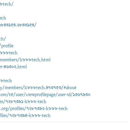
88tech/
tech
r6843154.6843154/
ch/
profile
c888tech
/members/lc888tech.html
er-46302.html
88tech
y/members/lc888tech.473753/#about
.com/t5/user/viewprofilepage/user-id/1367930
les/7287391-lc888-tech
rs.org/profiles/7287392-lc888-tech
files/7287394-lc888-tech