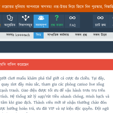
তির প্রশ্নোত্তর দুনিয়ায় আপনাকে স্বাগতম! প্রশ্ন-উত্তর দিয়ে জিতে নিন পুরস্কার, বিস্ত
!
অনুত্তরিত
বিভাগসমূহ
সদস্যবৃন্দ
প্রশ্ন করুন
FAQ
চ্যাট রুম
সদস্যঃ lc888tech
ফিড
সাম্প্রতিক কর্মকান্ড
সকল প্রশ্ন
সকল উত্তর
ুমতি বাতিল করেছেন
ười chơi muốn khám phá thế giới cá cược đa chiều. Tại đây,
 quay slot đầy màu sắc, tham gia các phòng casino live sống
 cạnh tranh. Giao diện được tối ưu để vận hành trơn tru trên
y tính. Hệ thống xử lý nạp/rút tiền nhanh chóng, minh bạch và
 tâm khi giao dịch. Thành viên mới sẽ nhận thưởng chào đón
được hưởng hoàn trả, ưu đãi VIP và sự kiện độc quyền. Đội ngũ