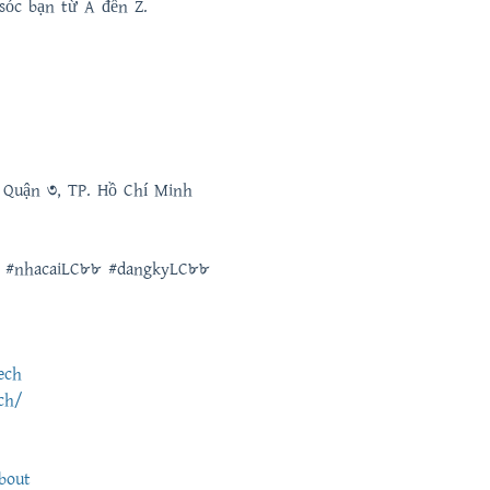
sóc bạn từ A đến Z.
, Quận 3, TP. Hồ Chí Minh
8 #nhacaiLC88 #dangkyLC88
ech
ch/
bout