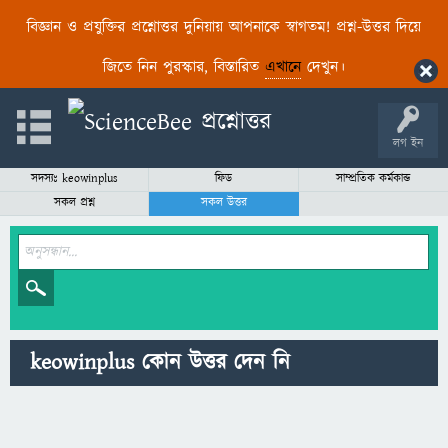
বিজ্ঞান ও প্রযুক্তির প্রশ্নোত্তর দুনিয়ায় আপনাকে স্বাগতম! প্রশ্ন-উত্তর দিয়ে
জিতে নিন পুরস্কার, বিস্তারিত
এখানে
দেখুন।
লগ ইন
সদস্যঃ keowinplus
ফিড
সাম্প্রতিক কর্মকান্ড
সকল প্রশ্ন
সকল উত্তর
keowinplus কোন উত্তর দেন নি