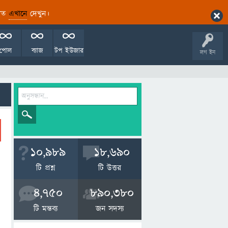
ারিত
এখানে
দেখুন।
পোল
ব্যাজ
টপ ইউজার
লগ ইন
10,989
18,690
টি প্রশ্ন
টি উত্তর
4,750
890,380
টি মন্তব্য
জন সদস্য