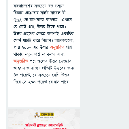
বাংলাদেশের সবচেয়ে বড় উন্মুক্ত
বিজ্ঞান প্রশ্নোত্তর সাইট সায়েন্স বী
QnA তে আপনাকে স্বাগতম। এখানে
যে কেউ প্রশ্ন, উত্তর দিতে পারে।
উত্তর গ্রহণের ক্ষেত্রে অবশ্যই একাধিক
সোর্স যাচাই করে নিবেন। অনেকগুলো,
প্রায় ২০০+ এর উপর
অনুত্তরিত
প্রশ্ন
থাকায় নতুন প্রশ্ন না করার এবং
অনুত্তরিত
প্রশ্ন গুলোর উত্তর দেওয়ার
আহ্বান জানাচ্ছি। প্রতিটি উত্তরের জন্য
৪০ পয়েন্ট, যে সবচেয়ে বেশি উত্তর
দিবে সে ২০০ পয়েন্ট বোনাস পাবে।