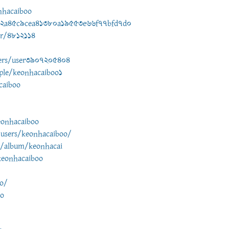
nhacaiboo
-2a45c9cea41380a19553e66f77bfd7d0
er/4812114
ers/user3907205404
ple/keonhacaiboo1
caiboo
eonhacaiboo
/users/keonhacaiboo/
m/album/keonhacai
keonhacaiboo
oo/
oo