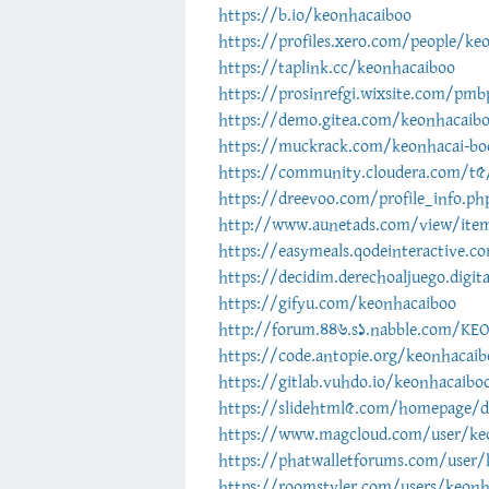
https://b.io/keonhacaiboo
https://profiles.xero.com/people/ke
https://taplink.cc/keonhacaiboo
https://prosinrefgi.wixsite.com/pmb
https://demo.gitea.com/keonhacaib
https://muckrack.com/keonhacai-bo
https://community.cloudera.com/t5/
https://dreevoo.com/profile_info.p
http://www.aunetads.com/view/it
https://easymeals.qodeinteractive.
https://decidim.derechoaljuego.digit
https://gifyu.com/keonhacaiboo
http://forum.446.s1.nabble.com/K
https://code.antopie.org/keonhacaib
https://gitlab.vuhdo.io/keonhacaibo
https://slidehtml5.com/homepage/
https://www.magcloud.com/user/ke
https://phatwalletforums.com/user/
https://roomstyler.com/users/keonh