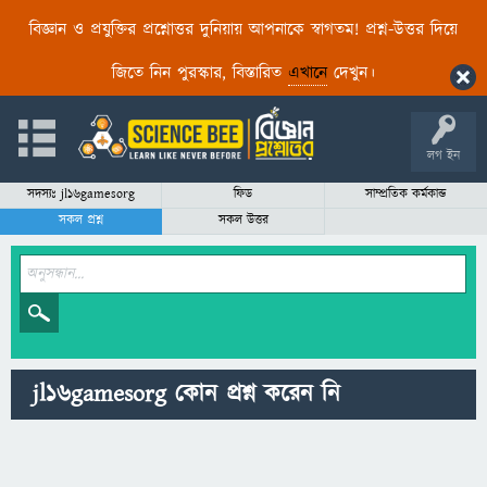
বিজ্ঞান ও প্রযুক্তির প্রশ্নোত্তর দুনিয়ায় আপনাকে স্বাগতম! প্রশ্ন-উত্তর দিয়ে
জিতে নিন পুরস্কার, বিস্তারিত
এখানে
দেখুন।
লগ ইন
সদস্যঃ jl16gamesorg
ফিড
সাম্প্রতিক কর্মকান্ড
সকল প্রশ্ন
সকল উত্তর
jl16gamesorg কোন প্রশ্ন করেন নি