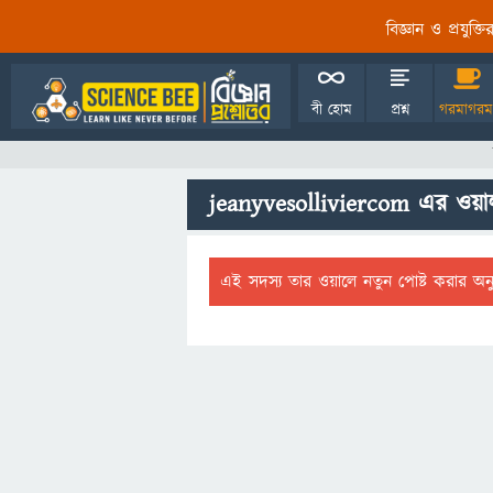
বিজ্ঞান ও প্রযুক্
বী হোম
প্রশ্ন
গরমাগরম
jeanyvesolliviercom এর ওয়া
এই সদস্য তার ওয়ালে নতুন পোষ্ট করার অন