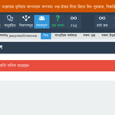
তির প্রশ্নোত্তর দুনিয়ায় আপনাকে স্বাগতম! প্রশ্ন-উত্তর দিয়ে জিতে নিন পুরস্কার, বিস্ত
!
অনুত্তরিত
বিভাগসমূহ
সদস্যবৃন্দ
প্রশ্ন করুন
FAQ
চ্যাট রুম
সদস্যঃ jeanyvesolliviercom
ফিড
সাম্প্রতিক কর্মকান্ড
সকল প্রশ্ন
সকল উত্ত
ল
ুমতি বাতিল করেছেন