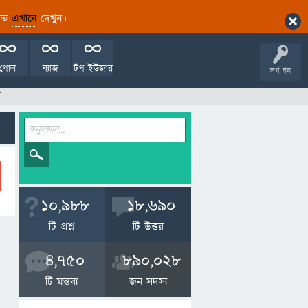
ারিত
এখানে
দেখুন।
পোল
ব্যাজ
টপ ইউজার
লগ ইন
র
10,988
18,690
টি প্রশ্ন
টি উত্তর
4,750
890,028
টি মন্তব্য
জন সদস্য