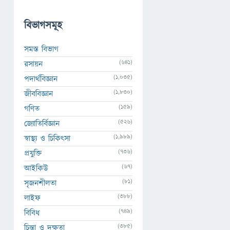
বিভাগসমূহ
সমস্ত বিভাগ
(641)
রসায়ন
(1,035)
পদার্থবিজ্ঞান
(1,830)
জীববিজ্ঞান
(159)
গণিত
(526)
জ্যোতির্বিজ্ঞান
(1,989)
স্বাস্থ্য ও চিকিৎসা
(736)
প্রযুক্তি
(67)
আইকিউ
(81)
সৃজনশীলতা
(388)
লাইফ
(749)
বিবিধ
(385)
চিন্তা ও দক্ষতা