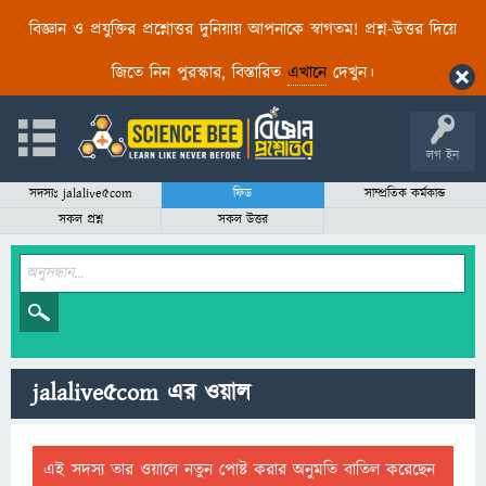
বিজ্ঞান ও প্রযুক্তির প্রশ্নোত্তর দুনিয়ায় আপনাকে স্বাগতম! প্রশ্ন-উত্তর দিয়ে
জিতে নিন পুরস্কার, বিস্তারিত
এখানে
দেখুন।
লগ ইন
সদস্যঃ jalalive5com
ফিড
সাম্প্রতিক কর্মকান্ড
সকল প্রশ্ন
সকল উত্তর
jalalive5com এর ওয়াল
এই সদস্য তার ওয়ালে নতুন পোষ্ট করার অনুমতি বাতিল করেছেন