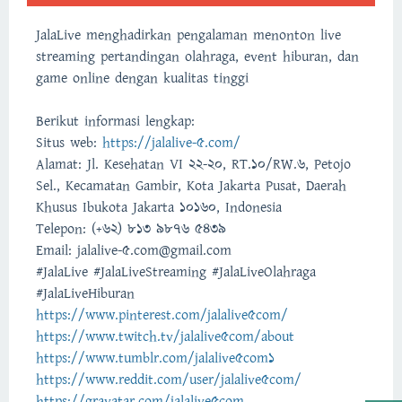
JalaLive menghadirkan pengalaman menonton live
streaming pertandingan olahraga, event hiburan, dan
game online dengan kualitas tinggi
Berikut informasi lengkap:
Situs web:
https://jalalive-5.com/
Alamat: Jl. Kesehatan VI 22-20, RT.10/RW.6, Petojo
Sel., Kecamatan Gambir, Kota Jakarta Pusat, Daerah
Khusus Ibukota Jakarta 10160, Indonesia
Telepon: (+62) 813 9876 5439
Email: jalalive-5.com@gmail.com
#JalaLive #JalaLiveStreaming #JalaLiveOlahraga
#JalaLiveHiburan
https://www.pinterest.com/jalalive5com/
https://www.twitch.tv/jalalive5com/about
https://www.tumblr.com/jalalive5com1
https://www.reddit.com/user/jalalive5com/
https://gravatar.com/jalalive5com