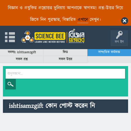
বিজ্ঞান ও প্রযুক্তির প্রশ্নোত্তর দুনিয়ায় আপনাকে স্বাগতম! প্রশ্ন-উত্তর দিয়ে
জিতে নিন পুরস্কার, বিস্তারিত
এখানে
দেখুন।
লগ ইন
সদস্যঃ ishtisamzgift
ফিড
সাম্প্রতিক কর্মকান্ড
সকল প্রশ্ন
সকল উত্তর
ishtisamzgift কোন পোস্ট করেন নি