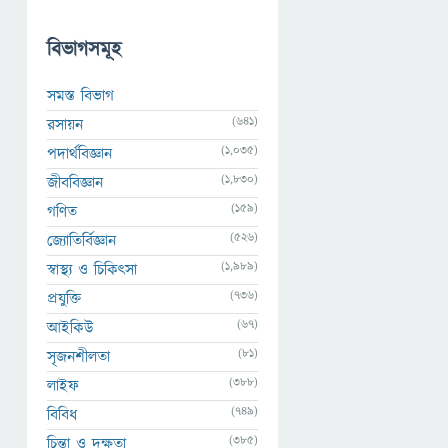
বিভাগসমূহ
সমস্ত বিভাগ
(641)
রসায়ন
(1,035)
পদার্থবিজ্ঞান
(1,830)
জীববিজ্ঞান
(159)
গণিত
(526)
জ্যোতির্বিজ্ঞান
(1,989)
স্বাস্থ্য ও চিকিৎসা
(736)
প্রযুক্তি
(67)
আইকিউ
(81)
সৃজনশীলতা
(388)
লাইফ
(749)
বিবিধ
(385)
চিন্তা ও দক্ষতা