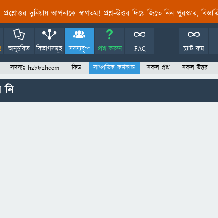
তির প্রশ্নোত্তর দুনিয়ায় আপনাকে স্বাগতম! প্রশ্ন-উত্তর দিয়ে জিতে নিন পুরস্কার, বিস্ত
!
অনুত্তরিত
বিভাগসমূহ
সদস্যবৃন্দ
প্রশ্ন করুন
FAQ
চ্যাট রুম
সদস্যঃ hz88zhcom
ফিড
সাম্প্রতিক কর্মকান্ড
সকল প্রশ্ন
সকল উত্তর
 নি