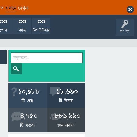
ারিত
এখানে
দেখুন।
পোল
ব্যাজ
টপ ইউজার
লগ ইন
10,988
18,690
টি প্রশ্ন
টি উত্তর
4,750
889,990
টি মন্তব্য
জন সদস্য