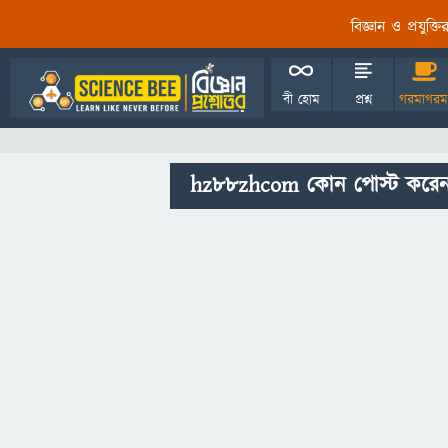
বিজ্ঞান ও প্রযুক্
বী হোম
প্রশ্ন
গরমাগরম
hz88zhcom কোন পোস্ট করেন