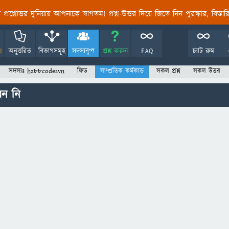
তির প্রশ্নোত্তর দুনিয়ায় আপনাকে স্বাগতম! প্রশ্ন-উত্তর দিয়ে জিতে নিন পুরস্কার, বিস্ত
!
অনুত্তরিত
বিভাগসমূহ
সদস্যবৃন্দ
প্রশ্ন করুন
FAQ
চ্যাট রুম
সদস্যঃ hz88codesvn
ফিড
সাম্প্রতিক কর্মকান্ড
সকল প্রশ্ন
সকল উত্তর
ন নি