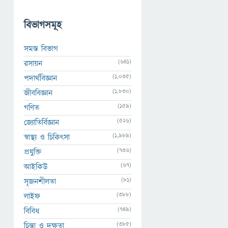
বিভাগসমূহ
সমস্ত বিভাগ
(641)
রসায়ন
(1,035)
পদার্থবিজ্ঞান
(1,830)
জীববিজ্ঞান
(159)
গণিত
(526)
জ্যোতির্বিজ্ঞান
(1,989)
স্বাস্থ্য ও চিকিৎসা
(736)
প্রযুক্তি
(67)
আইকিউ
(81)
সৃজনশীলতা
(388)
লাইফ
(749)
বিবিধ
(385)
চিন্তা ও দক্ষতা