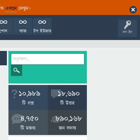
ারিত
এখানে
দেখুন।
পোল
ব্যাজ
টপ ইউজার
লগ ইন
10,989
18,690
টি প্রশ্ন
টি উত্তর
4,750
890,168
টি মন্তব্য
জন সদস্য