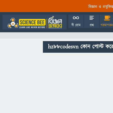
বিজ্ঞান ও প্রযুক্
বী হোম
প্রশ্ন
গরমাগরম
hz88codesvn কোন পোস্ট করে