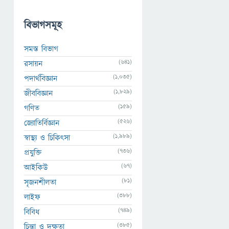
বিভাগসমূহ
সমস্ত বিভাগ
(641)
রসায়ন
(1,035)
পদার্থবিজ্ঞান
(1,829)
জীববিজ্ঞান
(159)
গণিত
(526)
জ্যোতির্বিজ্ঞান
(1,989)
স্বাস্থ্য ও চিকিৎসা
(736)
প্রযুক্তি
(67)
আইকিউ
(81)
সৃজনশীলতা
(388)
লাইফ
(749)
বিবিধ
(385)
চিন্তা ও দক্ষতা