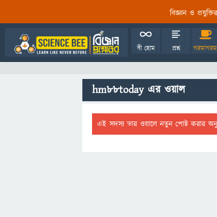
বিজ্ঞান ও প্রযুক্
বী হোম
প্রশ্ন
গরমাগরম
hm88today এর ওয়াল
এই সদস্য তার ওয়ালে নতুন পোষ্ট করার অন