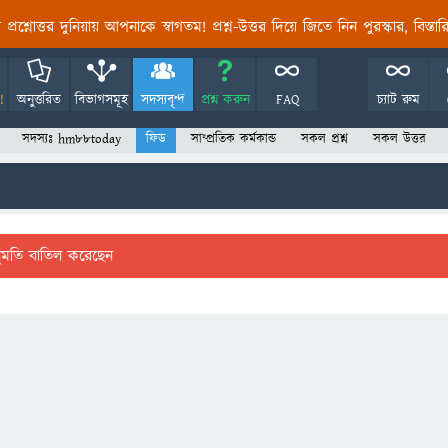
তির প্রশ্নোত্তর দুনিয়ায় আপনাকে স্বাগতম! প্রশ্ন-উত্তর দিয়ে জিতে নিন পুরস্কার, বিস্ত
!
অনুত্তরিত
বিভাগসমূহ
সদস্যবৃন্দ
প্রশ্ন করুন
FAQ
চ্যাট রুম
সদস্যঃ hm88today
ফিড
সাম্প্রতিক কর্মকান্ড
সকল প্রশ্ন
সকল উত্তর
ুমতি বাতিল করেছেন