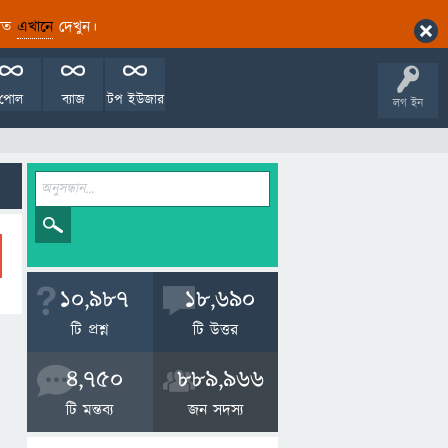
ারিত
এখানে
দেখুন।
পোল
ব্যাজ
টপ ইউজার
লগ ইন
10,987
18,690
টি প্রশ্ন
টি উত্তর
4,750
889,966
টি মন্তব্য
জন সদস্য