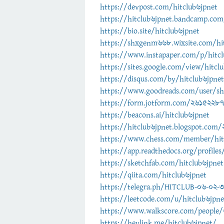
https://devpost.com/hitclub6jpnet
https://hitclub6jpnet.bandcamp.com
https://bio.site/hitclub6jpnet
https://shxgenm668.wixsite.com/hi
https://www.instapaper.com/p/hitcl
https://sites.google.com/view/hitcl
https://disqus.com/by/hitclub6jpne
https://www.goodreads.com/user/s
https://form.jotform.com/261522
https://beacons.ai/hitclub6jpnet
https://hitclub6jpnet.blogspot.com
https://www.chess.com/member/hit
https://app.readthedocs.org/profiles
https://sketchfab.com/hitclub6jpnet
https://qiita.com/hitclub6jpnet
https://telegra.ph/HITCLUB-06-02-3
https://leetcode.com/u/hitclub6jpne
https://www.walkscore.com/people
https://heylink.me/hitclub6jpnet/