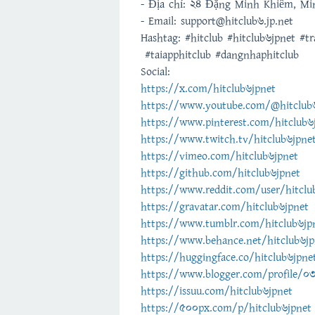
- Địa chỉ: 24 Đặng Minh Khiêm, Mi
- Email: support@hitclub6.jp.net
Hashtag: #hitclub #hitclub6jpnet #t
#taiapphitclub #dangnhaphitclub
Social:
https://x.com/hitclub6jpnet
https://www.youtube.com/@hitclub
https://www.pinterest.com/hitclub6j
https://www.twitch.tv/hitclub6jpne
https://vimeo.com/hitclub6jpnet
https://github.com/hitclub6jpnet
https://www.reddit.com/user/hitclu
https://gravatar.com/hitclub6jpnet
https://www.tumblr.com/hitclub6jp
https://www.behance.net/hitclub6jp
https://huggingface.co/hitclub6jpne
https://www.blogger.com/profile
https://issuu.com/hitclub6jpnet
https://500px.com/p/hitclub6jpnet