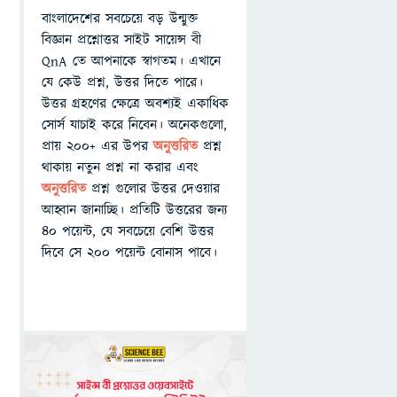
বাংলাদেশের সবচেয়ে বড় উন্মুক্ত
বিজ্ঞান প্রশ্নোত্তর সাইট সায়েন্স বী
QnA তে আপনাকে স্বাগতম। এখানে
যে কেউ প্রশ্ন, উত্তর দিতে পারে।
উত্তর গ্রহণের ক্ষেত্রে অবশ্যই একাধিক
সোর্স যাচাই করে নিবেন। অনেকগুলো,
প্রায় ২০০+ এর উপর
অনুত্তরিত
প্রশ্ন
থাকায় নতুন প্রশ্ন না করার এবং
অনুত্তরিত
প্রশ্ন গুলোর উত্তর দেওয়ার
আহ্বান জানাচ্ছি। প্রতিটি উত্তরের জন্য
৪০ পয়েন্ট, যে সবচেয়ে বেশি উত্তর
দিবে সে ২০০ পয়েন্ট বোনাস পাবে।