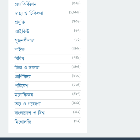
(526)
জ্যোতির্বিজ্ঞান
(1,989)
স্বাস্থ্য ও চিকিৎসা
(736)
প্রযুক্তি
(67)
আইকিউ
(81)
সৃজনশীলতা
(388)
লাইফ
(749)
বিবিধ
(385)
চিন্তা ও দক্ষতা
(620)
প্রাণিবিদ্যা
(225)
পরিবেশ
(487)
মনোবিজ্ঞান
(669)
তত্ত্ব ও গবেষণা
(112)
বাংলাদেশ ও বিশ্ব
(62)
মিথোলজি