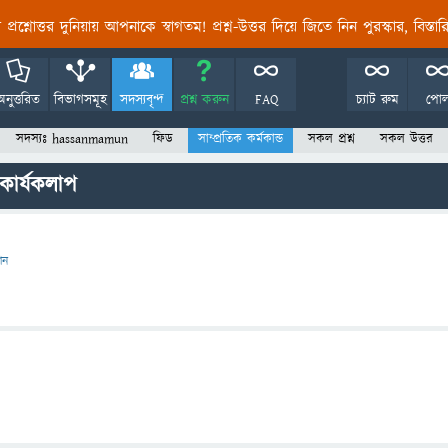
তির প্রশ্নোত্তর দুনিয়ায় আপনাকে স্বাগতম! প্রশ্ন-উত্তর দিয়ে জিতে নিন পুরস্কার, বিস্ত
অনুত্তরিত
বিভাগসমূহ
সদস্যবৃন্দ
প্রশ্ন করুন
FAQ
চ্যাট রুম
পো
সদস্যঃ hassanmamun
ফিড
সাম্প্রতিক কর্মকান্ড
সকল প্রশ্ন
সকল উত্তর
কার্যকলাপ
দান