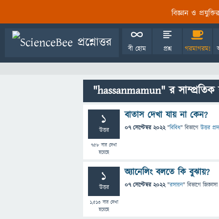
বিজ্ঞান ও প্রযুক্
বী হোম
প্রশ্ন
গরমাগরম!
"hassanmamun" র সাম্প্রতিক 
বাতাস দেখা যায় না কেন?
1
07 সেপ্টেম্বর 2022
"
বিবিধ
" বিভাগে
উত্তর প্র
উত্তর
758
বার দেখা
হয়েছে
অ্যানেলিং বলতে কি বুঝায়?
1
07 সেপ্টেম্বর 2022
"
রসায়ন
" বিভাগে
জিজ্ঞাসা
উত্তর
1,513
বার দেখা
হয়েছে