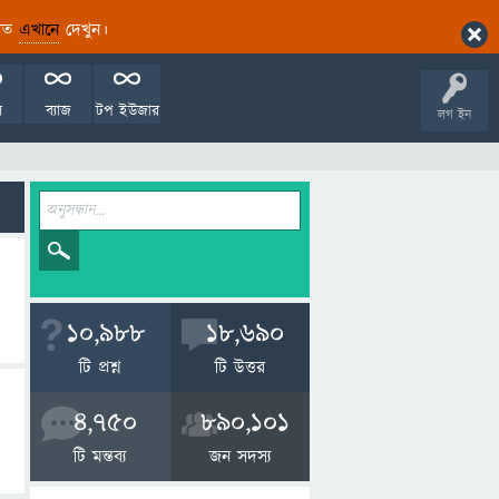
ারিত
এখানে
দেখুন।
ল
ব্যাজ
টপ ইউজার
লগ ইন
10,988
18,690
টি প্রশ্ন
টি উত্তর
4,750
890,101
টি মন্তব্য
জন সদস্য