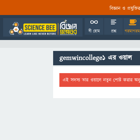
বিজ্ঞান ও প্রযুক্
বী হোম
প্রশ্ন
গরমাগরম
gemwincollege1 এর ওয়াল
এই সদস্য তার ওয়ালে নতুন পোষ্ট করার অন