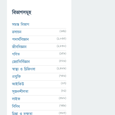
বিভাগসমূহ
সমস্ত বিভাগ
(641)
রসায়ন
(1,035)
পদার্থবিজ্ঞান
(1,830)
জীববিজ্ঞান
(159)
গণিত
(526)
জ্যোতির্বিজ্ঞান
(1,989)
স্বাস্থ্য ও চিকিৎসা
(736)
প্রযুক্তি
(67)
আইকিউ
(81)
সৃজনশীলতা
(388)
লাইফ
(749)
বিবিধ
(385)
চিন্তা ও দক্ষতা