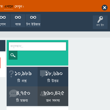
ারিত
এখানে
দেখুন।
পোল
ব্যাজ
টপ ইউজার
লগ ইন
10,989
18,690
টি প্রশ্ন
টি উত্তর
4,750
890,425
টি মন্তব্য
জন সদস্য