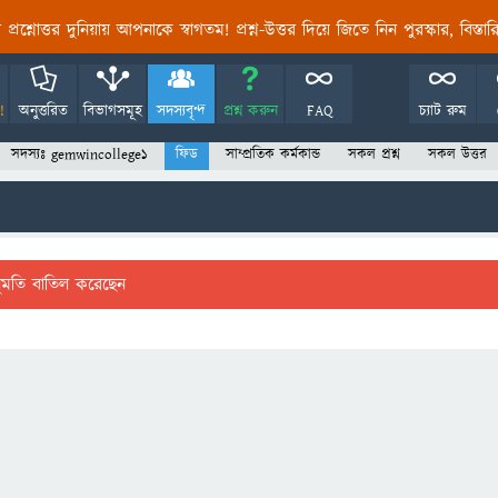
তির প্রশ্নোত্তর দুনিয়ায় আপনাকে স্বাগতম! প্রশ্ন-উত্তর দিয়ে জিতে নিন পুরস্কার, বিস্ত
!
অনুত্তরিত
বিভাগসমূহ
সদস্যবৃন্দ
প্রশ্ন করুন
FAQ
চ্যাট রুম
সদস্যঃ gemwincollege1
ফিড
সাম্প্রতিক কর্মকান্ড
সকল প্রশ্ন
সকল উত্তর
ুমতি বাতিল করেছেন