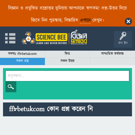
বিজ্ঞান ও প্রযুক্তির প্রশ্নোত্তর দুনিয়ায় আপনাকে স্বাগতম! প্রশ্ন-উত্তর দিয়ে
জিতে নিন পুরস্কার, বিস্তারিত
এখানে
দেখুন।
লগ ইন
সদস্যঃ ff8betukcom
ফিড
সাম্প্রতিক কর্মকান্ড
সকল প্রশ্ন
সকল উত্তর
ff8betukcom কোন প্রশ্ন করেন নি