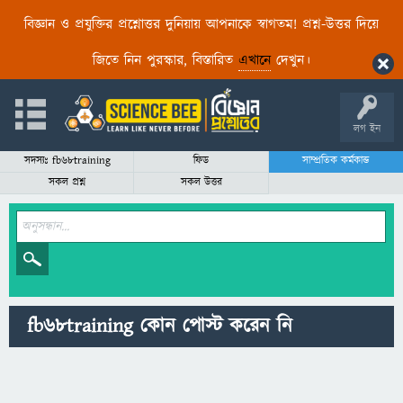
বিজ্ঞান ও প্রযুক্তির প্রশ্নোত্তর দুনিয়ায় আপনাকে স্বাগতম! প্রশ্ন-উত্তর দিয়ে
জিতে নিন পুরস্কার, বিস্তারিত
এখানে
দেখুন।
লগ ইন
সদস্যঃ fb68training
ফিড
সাম্প্রতিক কর্মকান্ড
সকল প্রশ্ন
সকল উত্তর
fb68training কোন পোস্ট করেন নি