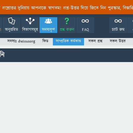
তির প্রশ্নোত্তর দুনিয়ায় আপনাকে স্বাগতম! প্রশ্ন-উত্তর দিয়ে জিতে নিন পুরস্কার, বিস্ত
!
অনুত্তরিত
বিভাগসমূহ
সদস্যবৃন্দ
প্রশ্ন করুন
FAQ
চ্যাট রুম
সদস্যঃ dwinusorg
ফিড
সাম্প্রতিক কর্মকান্ড
সকল প্রশ্ন
সকল উত্তর
নি