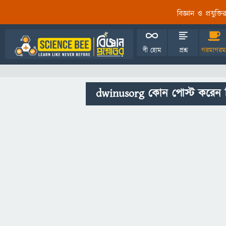
বিজ্ঞান ও প্রযুক্
বী হোম
প্রশ্ন
গরমাগরম
dwinusorg কোন পোস্ট করেন 