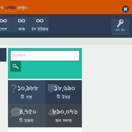
ারিত
এখানে
দেখুন।
পোল
ব্যাজ
টপ ইউজার
লগ ইন
10,988
18,690
টি প্রশ্ন
টি উত্তর
4,750
890,076
টি মন্তব্য
জন সদস্য