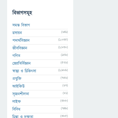
বিভাগসমূহ
সমস্ত বিভাগ
(641)
রসায়ন
(1,035)
পদার্থবিজ্ঞান
(1,830)
জীববিজ্ঞান
(159)
গণিত
(526)
জ্যোতির্বিজ্ঞান
(1,989)
স্বাস্থ্য ও চিকিৎসা
(736)
প্রযুক্তি
(67)
আইকিউ
(81)
সৃজনশীলতা
(388)
লাইফ
(749)
বিবিধ
(385)
চিন্তা ও দক্ষতা