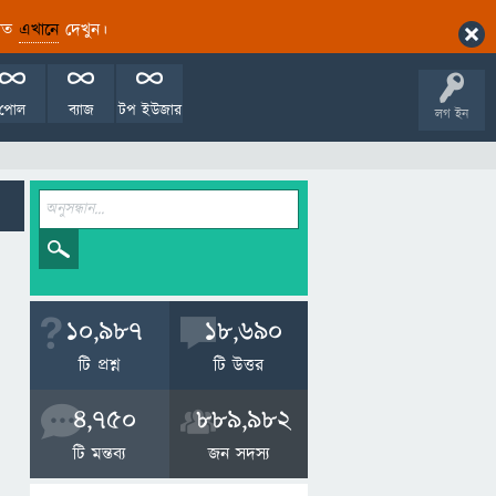
ারিত
এখানে
দেখুন।
পোল
ব্যাজ
টপ ইউজার
লগ ইন
10,987
18,690
টি প্রশ্ন
টি উত্তর
4,750
889,982
টি মন্তব্য
জন সদস্য