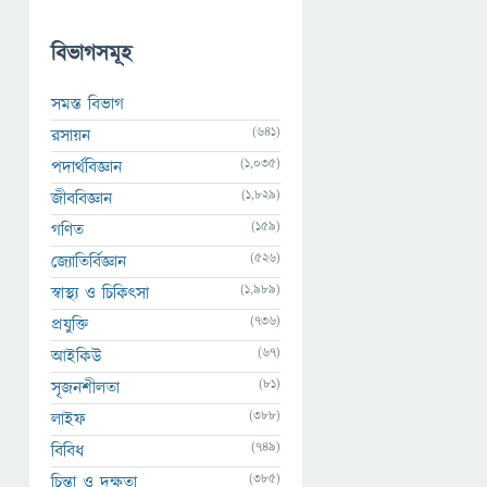
বিভাগসমূহ
সমস্ত বিভাগ
(641)
রসায়ন
(1,035)
পদার্থবিজ্ঞান
(1,829)
জীববিজ্ঞান
(159)
গণিত
(526)
জ্যোতির্বিজ্ঞান
(1,989)
স্বাস্থ্য ও চিকিৎসা
(736)
প্রযুক্তি
(67)
আইকিউ
(81)
সৃজনশীলতা
(388)
লাইফ
(749)
বিবিধ
(385)
চিন্তা ও দক্ষতা