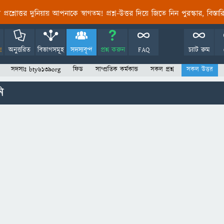
তির প্রশ্নোত্তর দুনিয়ায় আপনাকে স্বাগতম! প্রশ্ন-উত্তর দিয়ে জিতে নিন পুরস্কার, বিস্ত
!
অনুত্তরিত
বিভাগসমূহ
সদস্যবৃন্দ
প্রশ্ন করুন
FAQ
চ্যাট রুম
সদস্যঃ bty6139org
ফিড
সাম্প্রতিক কর্মকান্ড
সকল প্রশ্ন
সকল উত্তর
ি