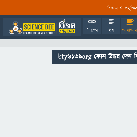
বিজ্ঞান ও প্রযুক্
বী হোম
প্রশ্ন
গরমাগরম
bty6139org কোন উত্তর দেন ন