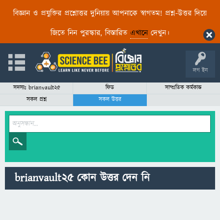
বিজ্ঞান ও প্রযুক্তির প্রশ্নোত্তর দুনিয়ায় আপনাকে স্বাগতম! প্রশ্ন-উত্তর দিয়ে
জিতে নিন পুরস্কার, বিস্তারিত
এখানে
দেখুন।
লগ ইন
সদস্যঃ brianvault25
ফিড
সাম্প্রতিক কর্মকান্ড
সকল প্রশ্ন
সকল উত্তর
brianvault25 কোন উত্তর দেন নি