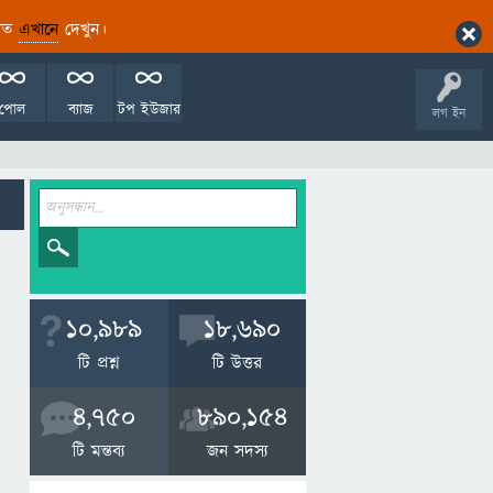
ারিত
এখানে
দেখুন।
পোল
ব্যাজ
টপ ইউজার
লগ ইন
10,989
18,690
টি প্রশ্ন
টি উত্তর
4,750
890,154
টি মন্তব্য
জন সদস্য