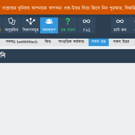
তির প্রশ্নোত্তর দুনিয়ায় আপনাকে স্বাগতম! প্রশ্ন-উত্তর দিয়ে জিতে নিন পুরস্কার, বিস্ত
!
অনুত্তরিত
বিভাগসমূহ
সদস্যবৃন্দ
প্রশ্ন করুন
FAQ
চ্যাট রুম
সদস্যঃ bet5455tech
ফিড
সাম্প্রতিক কর্মকান্ড
সকল প্রশ্ন
সকল উত্তর
নি