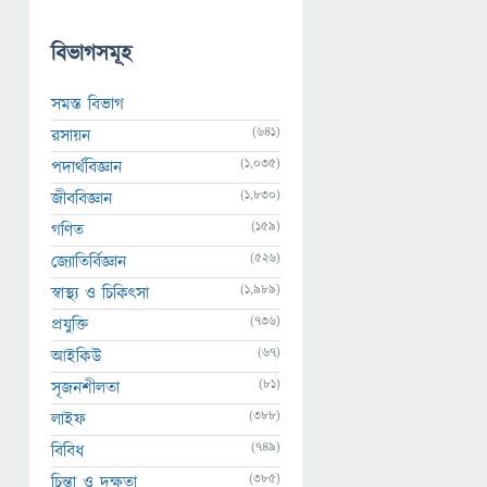
বিভাগসমূহ
সমস্ত বিভাগ
(641)
রসায়ন
(1,035)
পদার্থবিজ্ঞান
(1,830)
জীববিজ্ঞান
(159)
গণিত
(526)
জ্যোতির্বিজ্ঞান
(1,989)
স্বাস্থ্য ও চিকিৎসা
(736)
প্রযুক্তি
(67)
আইকিউ
(81)
সৃজনশীলতা
(388)
লাইফ
(749)
বিবিধ
(385)
চিন্তা ও দক্ষতা