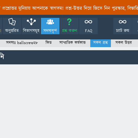
তির প্রশ্নোত্তর দুনিয়ায় আপনাকে স্বাগতম! প্রশ্ন-উত্তর দিয়ে জিতে নিন পুরস্কার, বিস্ত
!
অনুত্তরিত
বিভাগসমূহ
সদস্যবৃন্দ
প্রশ্ন করুন
FAQ
চ্যাট রুম
সদস্যঃ ballscrew28
ফিড
সাম্প্রতিক কর্মকান্ড
সকল প্রশ্ন
সকল উত্তর
নি