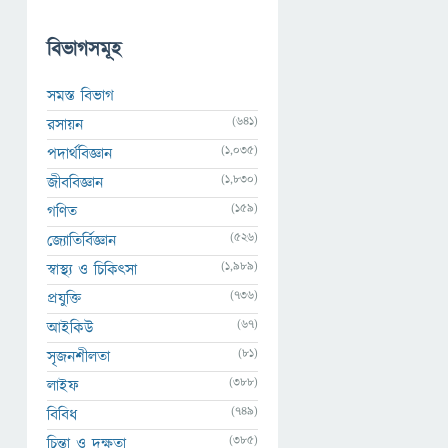
বিভাগসমূহ
সমস্ত বিভাগ
(641)
রসায়ন
(1,035)
পদার্থবিজ্ঞান
(1,830)
জীববিজ্ঞান
(159)
গণিত
(526)
জ্যোতির্বিজ্ঞান
(1,989)
স্বাস্থ্য ও চিকিৎসা
(736)
প্রযুক্তি
(67)
আইকিউ
(81)
সৃজনশীলতা
(388)
লাইফ
(749)
বিবিধ
(385)
চিন্তা ও দক্ষতা