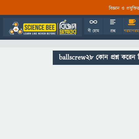
বিজ্ঞান ও প্রযুক্
বী হোম
প্রশ্ন
গরমাগরম
ballscrew28 কোন প্রশ্ন করেন 