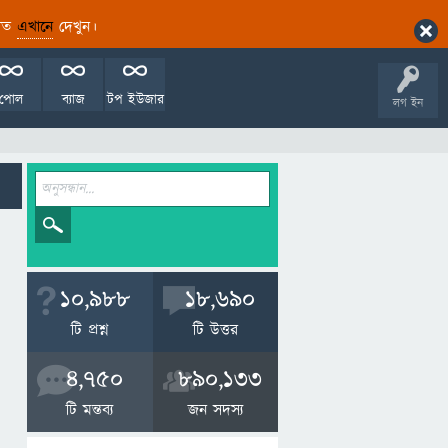
ারিত
এখানে
দেখুন।
পোল
ব্যাজ
টপ ইউজার
লগ ইন
10,988
18,690
টি প্রশ্ন
টি উত্তর
4,750
890,133
টি মন্তব্য
জন সদস্য