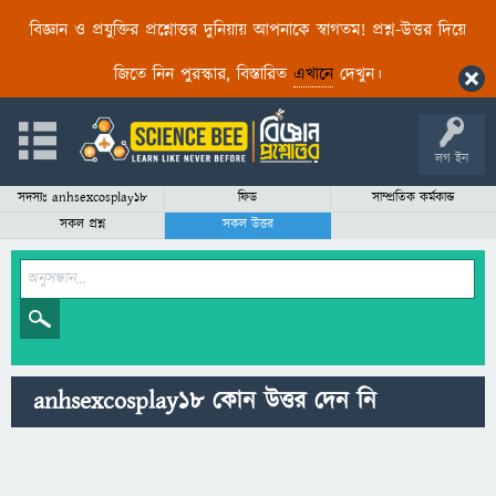
বিজ্ঞান ও প্রযুক্তির প্রশ্নোত্তর দুনিয়ায় আপনাকে স্বাগতম! প্রশ্ন-উত্তর দিয়ে
জিতে নিন পুরস্কার, বিস্তারিত
এখানে
দেখুন।
লগ ইন
সদস্যঃ anhsexcosplay18
ফিড
সাম্প্রতিক কর্মকান্ড
সকল প্রশ্ন
সকল উত্তর
anhsexcosplay18 কোন উত্তর দেন নি