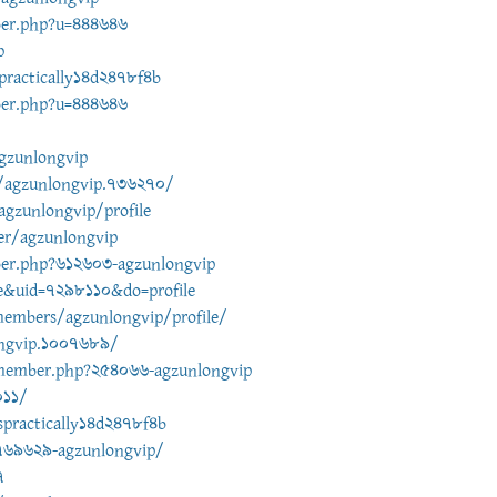
ber.php?u=444646
p
practically14d2478f4b
ber.php?u=444646
agzunlongvip
agzunlongvip.736270/
agzunlongvip/profile
er/agzunlongvip
er.php?612603-agzunlongvip
e&uid=7298110&do=profile
embers/agzunlongvip/profile/
ngvip.1007689/
/member.php?254066-agzunlongvip
011/
spractically14d2478f4b
769629-agzunlongvip/
7