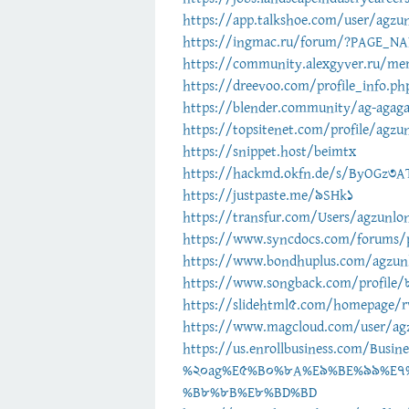
https://app.talkshoe.com/user/agzu
https://ingmac.ru/forum/?PAGE_NA
https://community.alexgyver.ru/me
https://dreevoo.com/profile_info.p
https://blender.community/ag-agag
https://topsitenet.com/profile/agz
https://snippet.host/beimtx
https://hackmd.okfn.de/s/ByOGz3A
https://justpaste.me/9SHk1
https://transfur.com/Users/agzunlo
https://www.syncdocs.com/forums/p
https://www.bondhuplus.com/agzun
https://www.songback.com/profile
https://slidehtml5.com/homepage/
https://www.magcloud.com/user/ag
https://us.enrollbusiness.com/Bu
%20ag%E5%B0%8A%E9%BE%99%E7
%B8%8B%E8%BD%BD