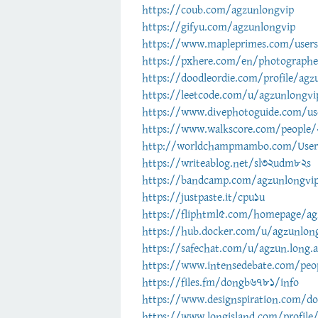
https://coub.com/agzunlongvip
https://gifyu.com/agzunlongvip
https://www.mapleprimes.com/users
https://pxhere.com/en/photograph
https://doodleordie.com/profile/agz
https://leetcode.com/u/agzunlongvi
https://www.divephotoguide.com/us
https://www.walkscore.com/peo
http://worldchampmambo.com/UserPr
https://writeablog.net/sl32udm82s
https://bandcamp.com/agzunlongvi
https://justpaste.it/cpu1u
https://fliphtml5.com/homepa
https://hub.docker.com/u/agzunlon
https://safechat.com/u/agzun.long.a
https://www.intensedebate.com/peo
https://files.fm/dongb6781/info
https://www.designspiration.com/
https://www.longisland.com/profile