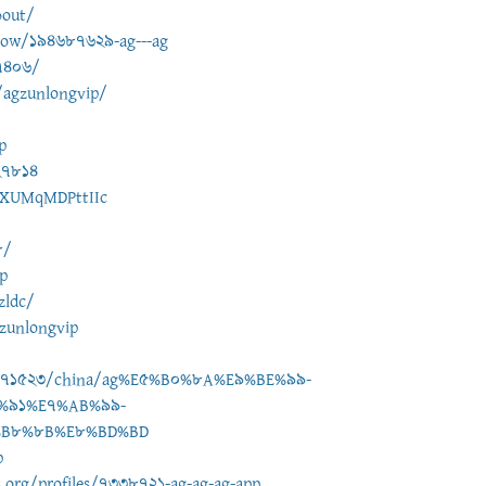
bout/
how/194687629-ag---ag
7406/
s/agzunlongvip/
p
27814
/XUMqMDPttIIc
8/
p
zldc/
zunlongvip
/7571523/china/ag%E5%B0%8A%E9%BE%99-
%91%E7%AB%99-
%B8%8B%E8%BD%BD
p
s.org/profiles/7338721-ag-ag-ag-app