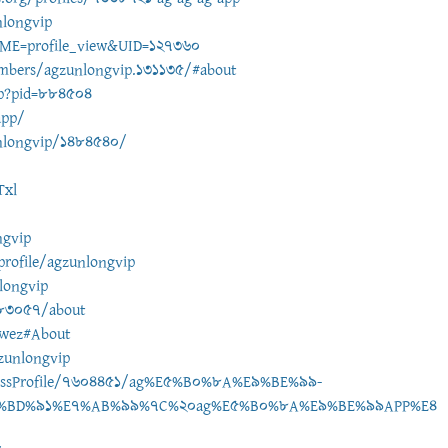
nlongvip
ME=profile_view&UID=127360
mbers/agzunlongvip.131135/#about
hp?pid=884504
app/
unlongvip/1484540/
Txl
ngvip
rofile/agzunlongvip
longvip
/83057/about
rwez#About
zunlongvip
sinessProfile/7604451/ag%E5%B0%8A%E9%BE%99-
%BD%91%E7%AB%99%7C%20ag%E5%B0%8A%E9%BE%99APP%E4