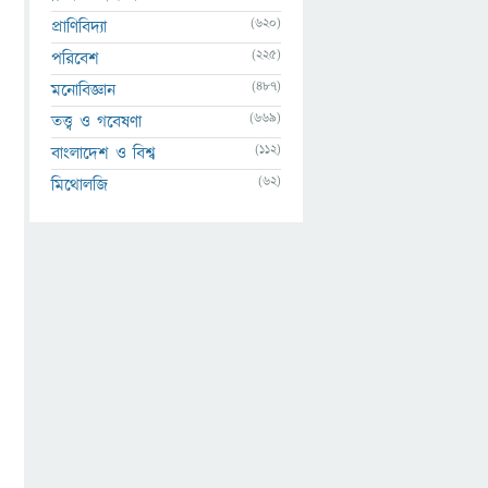
(620)
প্রাণিবিদ্যা
(225)
পরিবেশ
(487)
মনোবিজ্ঞান
(669)
তত্ত্ব ও গবেষণা
(112)
বাংলাদেশ ও বিশ্ব
(62)
মিথোলজি