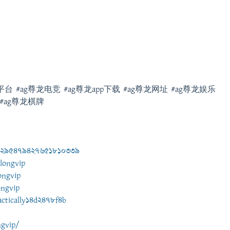
平台 #ag尊龙电竞 #ag尊龙app下载 #ag尊龙网址 #ag尊龙娱乐
 #ag尊龙棋牌
04295479427651810339
longvip
ongvip
ngvip
actically14d2478f4b
ngvip/