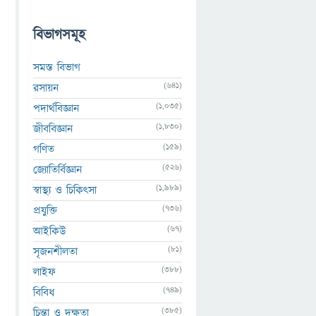
বিভাগসমূহ
সমস্ত বিভাগ
(641)
রসায়ন
(1,035)
পদার্থবিজ্ঞান
(1,830)
জীববিজ্ঞান
(159)
গণিত
(526)
জ্যোতির্বিজ্ঞান
(1,989)
স্বাস্থ্য ও চিকিৎসা
(736)
প্রযুক্তি
(67)
আইকিউ
(81)
সৃজনশীলতা
(388)
লাইফ
(749)
বিবিধ
(385)
চিন্তা ও দক্ষতা