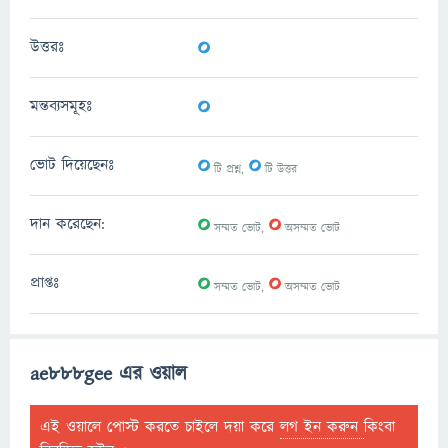
0
উত্তরঃ
0
মন্তব্যসমূহঃ
0
0
ভোট দিয়েছেনঃ
টি প্রশ্ন,
টি উত্তর
0
0
দান করেছেন:
সম্মত ভোট,
অসম্মত ভোট
0
0
প্রাপ্তঃ
সম্মত ভোট,
অসম্মত ভোট
ae888gee এর ওয়াল
এই ওয়ালে পোস্ট করতে চাইলে দয়া করে
লগ ইন করুন
কিংবা