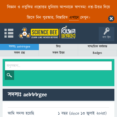
বিজ্ঞান ও প্রযুক্তির প্রশ্নোত্তর দুনিয়ায় আপনাকে স্বাগতম! প্রশ্ন-উত্তর দিয়ে
জিতে নিন পুরস্কার, বিস্তারিত
এখানে
দেখুন।
লগ ইন
সদস্যঃ ae888gee
ফিড
সাম্প্রতিক কর্মকান্ড
সকল প্রশ্ন
সকল উত্তর
Badges
সদস্যঃ ae888gee
আমি সদস্য হয়েছি
1 বছর (since 13 জুলাই 2025)