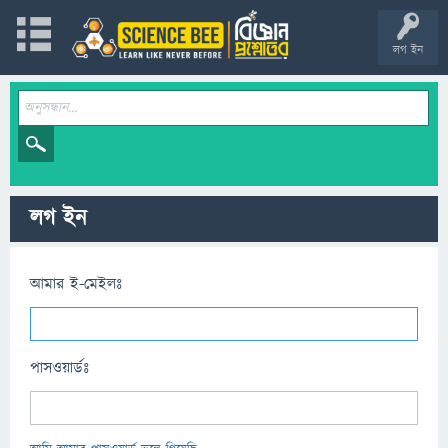
লগ ইন
লগ ইন
আমার ই-মেইলঃ
পাসওয়ার্ডঃ