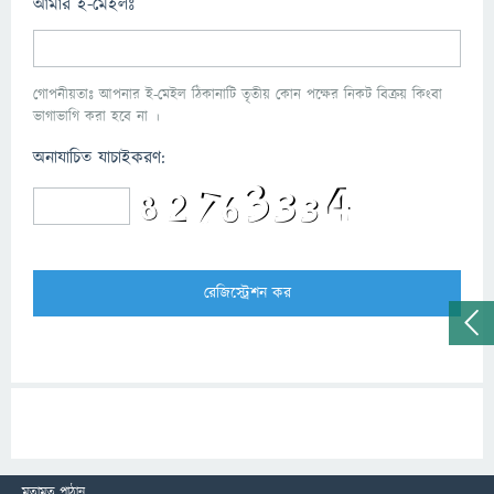
আমার ই-মেইলঃ
গোপনীয়তাঃ আপনার ই-মেইল ঠিকানাটি তৃতীয় কোন পক্ষের নিকট বিক্রয় কিংবা
ভাগাভাগি করা হবে না ।
অনাযাচিত যাচাইকরণ:
মতামত পাঠান