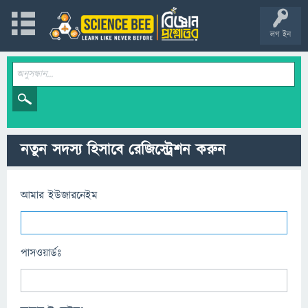
লগ ইন
নতুন সদস্য হিসাবে রেজিস্ট্রেশন করুন
আমার ইউজারনেইম
পাসওয়ার্ডঃ