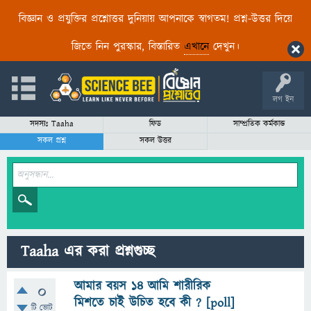
বিজ্ঞান ও প্রযুক্তির প্রশ্নোত্তর দুনিয়ায় আপনাকে স্বাগতম! প্রশ্ন-উত্তর দিয়ে
জিতে নিন পুরস্কার, বিস্তারিত
এখানে
দেখুন।
লগ ইন
সদস্যঃ Taaha
ফিড
সাম্প্রতিক কর্মকান্ড
সকল প্রশ্ন
সকল উত্তর
Taaha এর করা প্রশ্নগুচ্ছ
আমার বয়স ১৪ আমি শারীরিক
0
মিশতে চাই উচিত হবে কী ? [poll]
টি ভোট