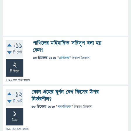
পাখিদের মহিমান্বিত সরিসৃপ বলা হয়
+11
কেন?
টি ভোট
30 ডিসেম্বর 2020
"
প্রাণিবিদ্যা
" বিভাগে
জিজ্ঞাসা
2
টি উত্তর
4,122
বার দেখা হয়েছে
কোন গ্রহের ঘুর্ণন বেগ কিসের উপর
+12
নির্ভরশীল?
টি ভোট
30 ডিসেম্বর 2020
"
পদার্থবিজ্ঞান
" বিভাগে
জিজ্ঞাসা
1
উত্তর
496
বার দেখা হয়েছে