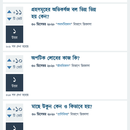
গ্রহসমূহের অভিকর্ষজ বল ভিন্ন ভিন্ন
+11
হয় কেন?
টি ভোট
30 ডিসেম্বর 2020
"
পদার্থবিজ্ঞান
" বিভাগে
জিজ্ঞাসা
1
উত্তর
209
বার দেখা হয়েছে
অপটিক লোবের কাজ কি?
+10
30 ডিসেম্বর 2020
"
জীববিজ্ঞান
" বিভাগে
জিজ্ঞাসা
টি ভোট
1
উত্তর
364
বার দেখা হয়েছে
মাছে উকুন কেন ও কিভাবে হয়?
+10
30 ডিসেম্বর 2020
"
প্রাণিবিদ্যা
" বিভাগে
জিজ্ঞাসা
টি ভোট
1