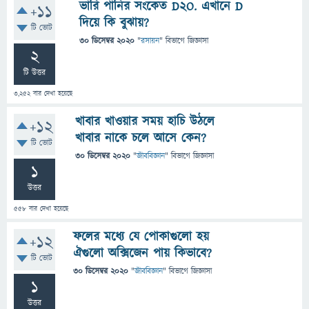
ভারি পানির সংকেত D2O. এখানে D
+11
দিয়ে কি বুঝায়?
টি ভোট
30 ডিসেম্বর 2020
"
রসায়ন
" বিভাগে
জিজ্ঞাসা
2
টি উত্তর
3,252
বার দেখা হয়েছে
খাবার খাওয়ার সময় হাচি উঠলে
+12
খাবার নাকে চলে আসে কেন?
টি ভোট
30 ডিসেম্বর 2020
"
জীববিজ্ঞান
" বিভাগে
জিজ্ঞাসা
1
উত্তর
558
বার দেখা হয়েছে
ফলের মধ্যে যে পোকাগুলো হয়
+12
ঐগুলো অক্সিজেন পায় কিভাবে?
টি ভোট
30 ডিসেম্বর 2020
"
জীববিজ্ঞান
" বিভাগে
জিজ্ঞাসা
1
উত্তর