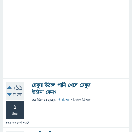
ঢেকুর উঠলে পানি খেলে ঢেকুর
+11
উঠেনা কেন?
টি ভোট
30 ডিসেম্বর 2020
"
জীববিজ্ঞান
" বিভাগে
জিজ্ঞাসা
1
উত্তর
399
বার দেখা হয়েছে