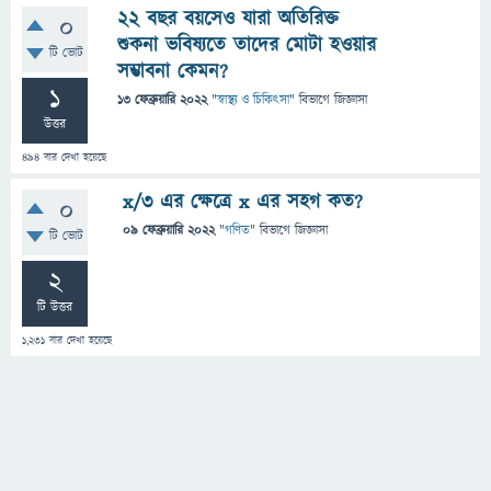
২২ বছর বয়সেও যারা অতিরিক্ত
0
শুকনা ভবিষ্যতে তাদের মোটা হওয়ার
টি ভোট
সম্ভাবনা কেমন?
1
13 ফেব্রুয়ারি 2022
"
স্বাস্থ্য ও চিকিৎসা
" বিভাগে
জিজ্ঞাসা
উত্তর
494
বার দেখা হয়েছে
x/3 এর ক্ষেত্রে x এর সহগ কত?
0
09 ফেব্রুয়ারি 2022
"
গণিত
" বিভাগে
জিজ্ঞাসা
টি ভোট
2
টি উত্তর
1,231
বার দেখা হয়েছে