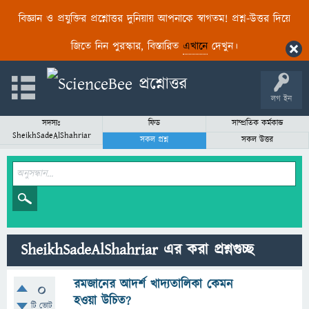
বিজ্ঞান ও প্রযুক্তির প্রশ্নোত্তর দুনিয়ায় আপনাকে স্বাগতম! প্রশ্ন-উত্তর দিয়ে
জিতে নিন পুরস্কার, বিস্তারিত
এখানে
দেখুন।
লগ ইন
সদস্যঃ
ফিড
সাম্প্রতিক কর্মকান্ড
SheikhSadeAlShahriar
সকল প্রশ্ন
সকল উত্তর
SheikhSadeAlShahriar এর করা প্রশ্নগুচ্ছ
রমজানের আদর্শ খাদ্যতালিকা কেমন
0
হওয়া উচিত?
টি ভোট