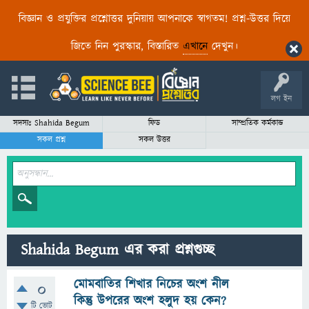
বিজ্ঞান ও প্রযুক্তির প্রশ্নোত্তর দুনিয়ায় আপনাকে স্বাগতম! প্রশ্ন-উত্তর দিয়ে
জিতে নিন পুরস্কার, বিস্তারিত
এখানে
দেখুন।
লগ ইন
সদস্যঃ Shahida Begum
ফিড
সাম্প্রতিক কর্মকান্ড
সকল প্রশ্ন
সকল উত্তর
Shahida Begum এর করা প্রশ্নগুচ্ছ
মোমবাতির শিখার নিচের অংশ নীল
0
কিন্তু উপরের অংশ হলুদ হয় কেন?
টি ভোট