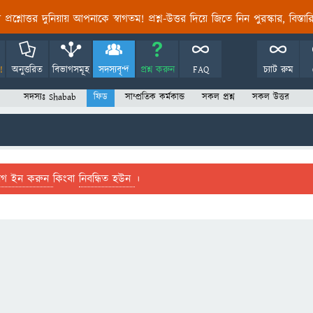
তির প্রশ্নোত্তর দুনিয়ায় আপনাকে স্বাগতম! প্রশ্ন-উত্তর দিয়ে জিতে নিন পুরস্কার, বিস্ত
!
অনুত্তরিত
বিভাগসমূহ
সদস্যবৃন্দ
প্রশ্ন করুন
FAQ
চ্যাট রুম
সদস্যঃ Shabab
ফিড
সাম্প্রতিক কর্মকান্ড
সকল প্রশ্ন
সকল উত্তর
লগ ইন করুন
কিংবা
নিবন্ধিত হউন
।