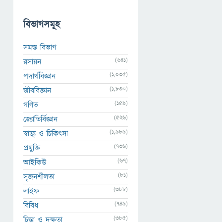
বিভাগসমূহ
সমস্ত বিভাগ
(641)
রসায়ন
(1,035)
পদার্থবিজ্ঞান
(1,830)
জীববিজ্ঞান
(159)
গণিত
(526)
জ্যোতির্বিজ্ঞান
(1,989)
স্বাস্থ্য ও চিকিৎসা
(736)
প্রযুক্তি
(67)
আইকিউ
(81)
সৃজনশীলতা
(388)
লাইফ
(749)
বিবিধ
(385)
চিন্তা ও দক্ষতা