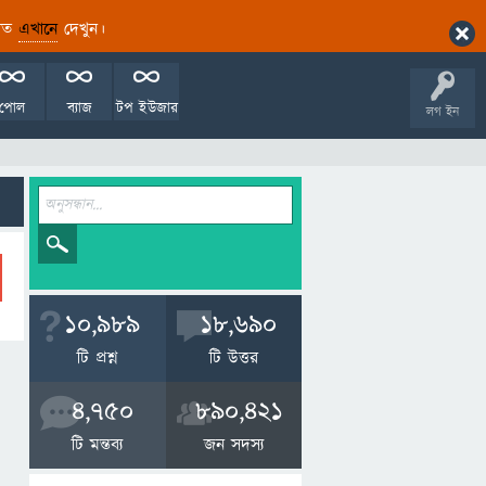
ারিত
এখানে
দেখুন।
পোল
ব্যাজ
টপ ইউজার
লগ ইন
10,989
18,690
টি প্রশ্ন
টি উত্তর
4,750
890,421
টি মন্তব্য
জন সদস্য