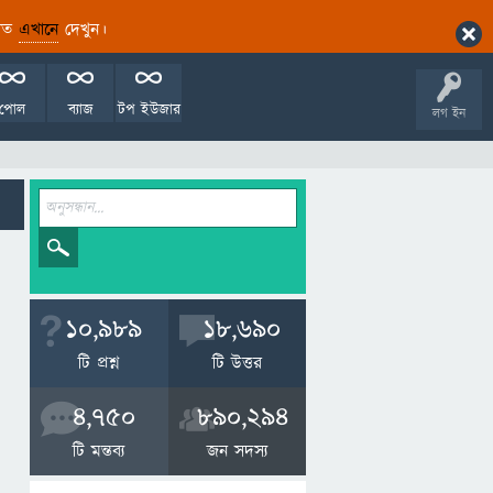
ারিত
এখানে
দেখুন।
পোল
ব্যাজ
টপ ইউজার
লগ ইন
10,989
18,690
টি প্রশ্ন
টি উত্তর
4,750
890,294
টি মন্তব্য
জন সদস্য