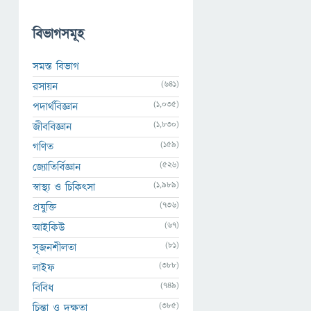
বিভাগসমূহ
সমস্ত বিভাগ
(641)
রসায়ন
(1,035)
পদার্থবিজ্ঞান
(1,830)
জীববিজ্ঞান
(159)
গণিত
(526)
জ্যোতির্বিজ্ঞান
(1,989)
স্বাস্থ্য ও চিকিৎসা
(736)
প্রযুক্তি
(67)
আইকিউ
(81)
সৃজনশীলতা
(388)
লাইফ
(749)
বিবিধ
(385)
চিন্তা ও দক্ষতা