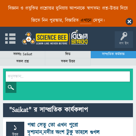
বিজ্ঞান ও প্রযুক্তির প্রশ্নোত্তর দুনিয়ায় আপনাকে স্বাগতম! প্রশ্ন-উত্তর দিয়ে
জিতে নিন পুরস্কার, বিস্তারিত
এখানে
দেখুন।
লগ ইন
সদস্যঃ Saikat
ফিড
সাম্প্রতিক কর্মকান্ড
সকল প্রশ্ন
সকল উত্তর
"Saikat" র সাম্প্রতিক কার্যকলাপ
পদ্মা সেতু তো এখন পুরো
1
দৃশ্যমান,নদীর অংশ টুকু তাহলে গুগল
উত্তর