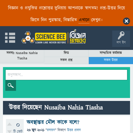
বিজ্ঞান ও প্রযুক্তির প্রশ্নোত্তর দুনিয়ায় আপনাকে স্বাগতম! প্রশ্ন-উত্তর দিয়ে
জিতে নিন পুরস্কার, বিস্তারিত
এখানে
দেখুন।
লগ ইন
সদস্যঃ Nusaiba Nahia
ফিড
সাম্প্রতিক কর্মকান্ড
Tiasha
সকল প্রশ্ন
সকল উত্তর
উত্তর দিয়েছেন Nusaiba Nahia Tiasha
অবস্থান্তর মৌল কাকে বলে?
0
26 জুন 2021
"
রসায়ন
" বিভাগে
উত্তর প্রদান
টি ভোট