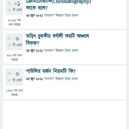
ক্রোমাটোগ্রাফি(Chromatography)
+1
কাকে বলে?
টি ভোট
24 জুন 2021
"
রসায়ন
" বিভাগে
উত্তর প্রদান
13,691
বার
দেখা হয়েছে
তড়িৎ চুম্বকীয় বর্ণালী কয়টি অঞ্চলে
0
বিভক্ত?
টি ভোট
24 জুন 2021
"
রসায়ন
" বিভাগে
উত্তর প্রদান
463
বার দেখা
হয়েছে
পাউলির বর্জন নিয়মটি কি?
0
24 জুন 2021
"
রসায়ন
" বিভাগে
উত্তর প্রদান
টি ভোট
1,799
বার দেখা
হয়েছে