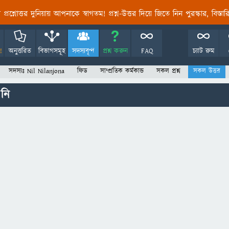
তির প্রশ্নোত্তর দুনিয়ায় আপনাকে স্বাগতম! প্রশ্ন-উত্তর দিয়ে জিতে নিন পুরস্কার, বিস্ত
!
অনুত্তরিত
বিভাগসমূহ
সদস্যবৃন্দ
প্রশ্ন করুন
FAQ
চ্যাট রুম
সদস্যঃ Nil Nilanjona
ফিড
সাম্প্রতিক কর্মকান্ড
সকল প্রশ্ন
সকল উত্তর
 নি