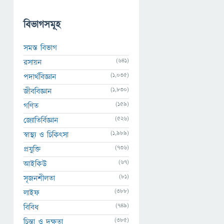
বিভাগসমূহ
সমস্ত বিভাগ
(641)
রসায়ন
(1,035)
পদার্থবিজ্ঞান
(1,830)
জীববিজ্ঞান
(159)
গণিত
(526)
জ্যোতির্বিজ্ঞান
(1,989)
স্বাস্থ্য ও চিকিৎসা
(736)
প্রযুক্তি
(67)
আইকিউ
(81)
সৃজনশীলতা
(388)
লাইফ
(749)
বিবিধ
(385)
চিন্তা ও দক্ষতা