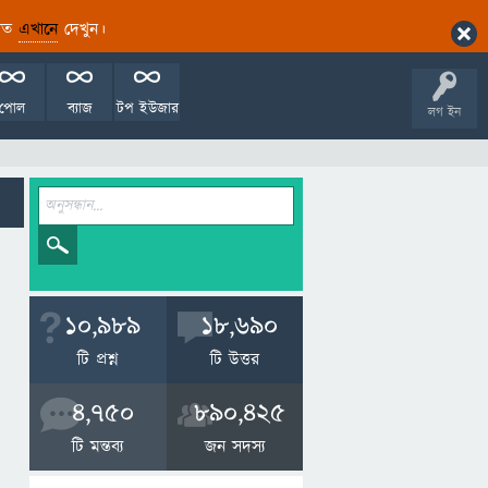
ারিত
এখানে
দেখুন।
পোল
ব্যাজ
টপ ইউজার
লগ ইন
10,989
18,690
টি প্রশ্ন
টি উত্তর
4,750
890,425
টি মন্তব্য
জন সদস্য