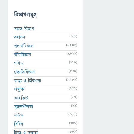
বিভাগসমূহ
সমস্ত বিভাগ
(641)
রসায়ন
(1,035)
পদার্থবিজ্ঞান
(1,829)
জীববিজ্ঞান
(159)
গণিত
(526)
জ্যোতির্বিজ্ঞান
(1,989)
স্বাস্থ্য ও চিকিৎসা
(736)
প্রযুক্তি
(67)
আইকিউ
(81)
সৃজনশীলতা
(388)
লাইফ
(749)
বিবিধ
(385)
চিন্তা ও দক্ষতা