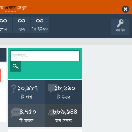
ারিত
এখানে
দেখুন।
পোল
ব্যাজ
টপ ইউজার
লগ ইন
10,987
18,690
টি প্রশ্ন
টি উত্তর
4,750
889,944
টি মন্তব্য
জন সদস্য