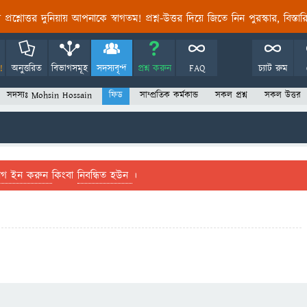
তির প্রশ্নোত্তর দুনিয়ায় আপনাকে স্বাগতম! প্রশ্ন-উত্তর দিয়ে জিতে নিন পুরস্কার, বিস্ত
!
অনুত্তরিত
বিভাগসমূহ
সদস্যবৃন্দ
প্রশ্ন করুন
FAQ
চ্যাট রুম
সদস্যঃ Mohsin Hossain
ফিড
সাম্প্রতিক কর্মকান্ড
সকল প্রশ্ন
সকল উত্তর
লগ ইন করুন
কিংবা
নিবন্ধিত হউন
।