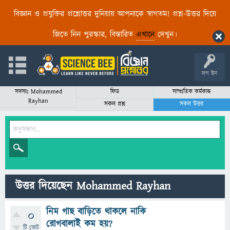
বিজ্ঞান ও প্রযুক্তির প্রশ্নোত্তর দুনিয়ায় আপনাকে স্বাগতম! প্রশ্ন-উত্তর দিয়ে
জিতে নিন পুরস্কার, বিস্তারিত
এখানে
দেখুন।
লগ ইন
সদস্যঃ Mohammed
ফিড
সাম্প্রতিক কর্মকান্ড
Rayhan
সকল প্রশ্ন
সকল উত্তর
উত্তর দিয়েছেন Mohammed Rayhan
নিম গাছ বাড়িতে থাকলে নাকি
0
রোগবালাই কম হয়?
টি ভোট