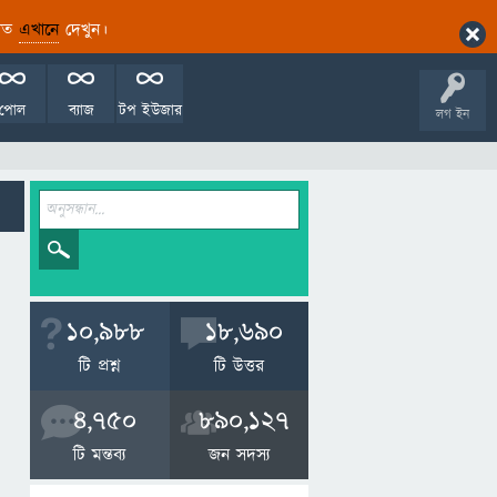
ারিত
এখানে
দেখুন।
পোল
ব্যাজ
টপ ইউজার
লগ ইন
10,988
18,690
টি প্রশ্ন
টি উত্তর
4,750
890,127
টি মন্তব্য
জন সদস্য