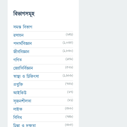
বিভাগসমূহ
সমস্ত বিভাগ
(641)
রসায়ন
(1,035)
পদার্থবিজ্ঞান
(1,830)
জীববিজ্ঞান
(159)
গণিত
(526)
জ্যোতির্বিজ্ঞান
(1,989)
স্বাস্থ্য ও চিকিৎসা
(736)
প্রযুক্তি
(67)
আইকিউ
(81)
সৃজনশীলতা
(388)
লাইফ
(749)
বিবিধ
(385)
চিন্তা ও দক্ষতা